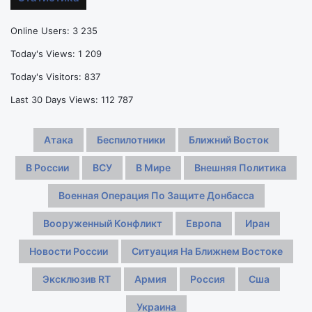
нападения
отменило
неизвестных
проблем
Online Users:
3 235
сборной
России
Today's Views:
1 209
по
Today's Visitors:
837
прыжкам
в
Last 30 Days Views:
112 787
воду
Атака
Беспилотники
Ближний Восток
В России
ВСУ
В Мире
Внешняя Политика
Военная Операция По Защите Донбасса
Вооруженный Конфликт
Европа
Иран
Новости России
Ситуация На Ближнем Востоке
Эксклюзив RT
Армия
Россия
Сша
Украина