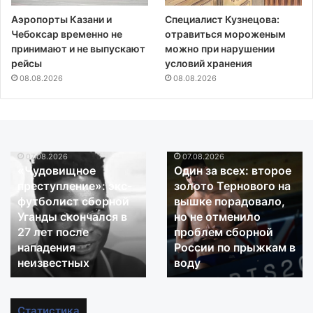
Аэропорты Казани и
Специалист Кузнецова:
Чебоксар временно не
отравиться мороженым
принимают и не выпускают
можно при нарушении
рейсы
условий хранения
08.08.2026
08.08.2026
07.08.2026
07.08.2026
«Чудовищное
Один
«Чудовищное
Один за всех: второе
преступление»:
за
преступление»: экс-
золото Тернового на
экс-
всех:
футболист сборной
вышке порадовало,
футболист
второе
Уганды скончался в
но не отменило
сборной
золото
27 лет после
проблем сборной
Уганды
Тернового
скончался
нападения
на
России по прыжкам в
в
вышке
неизвестных
воду
27
порадовало,
лет
но
после
не
Статистика