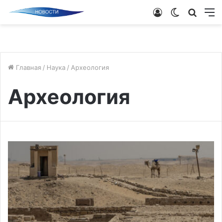
Войти
Switch
Поиск
М
skin
новос
Главная
/
Наука
/
Археология
Археология