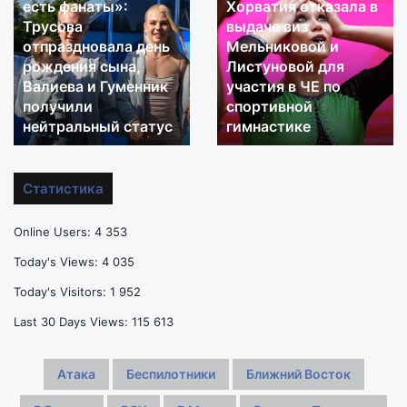
есть фанаты»:
Хорватия отказала в
него
способ»:
Трусова
выдаче виз
уже
Хорватия
отпраздновала день
Мельниковой и
даже
отказала
рождения сына,
Листуновой для
есть
в
Валиева и Гуменник
участия в ЧЕ по
фанаты»:
выдаче
Трусова
получили
виз
спортивной
отпраздновала
Мельниковой
нейтральный статус
гимнастике
день
и
рождения
Листуновой
сына,
для
Статистика
Валиева
участия
и
в
Online Users:
4 353
Гуменник
ЧЕ
получили
по
Today's Views:
4 035
нейтральный
спортивной
Today's Visitors:
1 952
статус
гимнастике
Last 30 Days Views:
115 613
Атака
Беспилотники
Ближний Восток