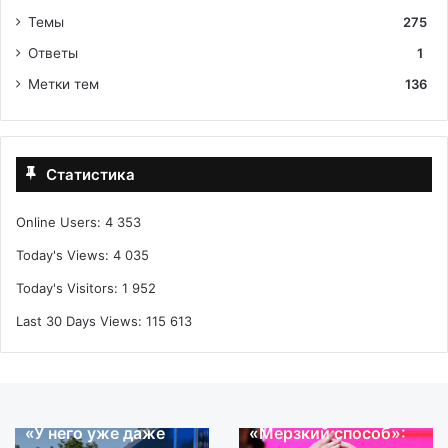
Темы
275
Ответы
1
Метки тем
136
Статистика
Online Users:
4 353
Today's Views:
4 035
Today's Visitors:
1 952
Last 30 Days Views:
115 613
08.08.2026
08.08.2026
«У него уже даже
«Мерзкий способ»:
«У
«Мерзкий