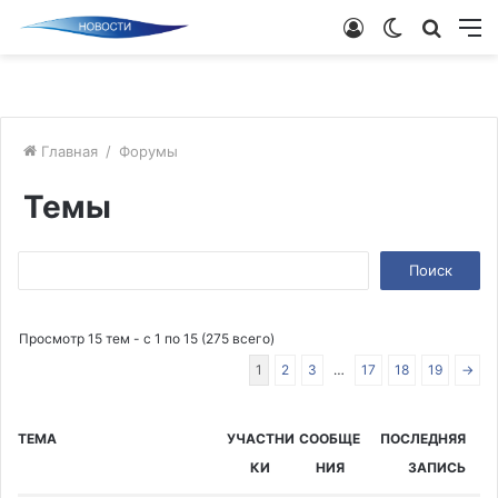
Войти
Switch
Поиск
М
skin
новос
Главная
/
Форумы
Темы
Поиск:
Просмотр 15 тем - с 1 по 15 (275 всего)
1
2
3
…
17
18
19
→
ТЕМА
УЧАСТНИ
СООБЩЕ
ПОСЛЕДНЯЯ
КИ
НИЯ
ЗАПИСЬ