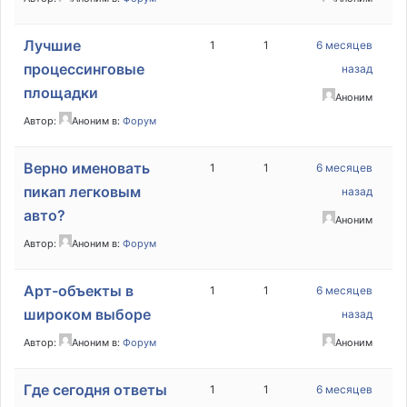
Лучшие
1
1
6 месяцев
процессинговые
назад
площадки
Аноним
Автор:
Аноним
в:
Форум
Верно именовать
1
1
6 месяцев
пикап легковым
назад
авто?
Аноним
Автор:
Аноним
в:
Форум
Арт-объекты в
1
1
6 месяцев
широком выборе
назад
Автор:
Аноним
в:
Форум
Аноним
Где сегодня ответы
1
1
6 месяцев