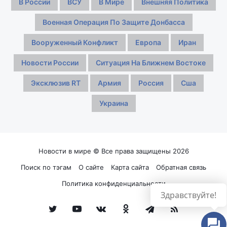
В России
ВСУ
В Мире
Внешняя Политика
Военная Операция По Защите Донбасса
Вооруженный Конфликт
Европа
Иран
Новости России
Ситуация На Ближнем Востоке
Эксклюзив RT
Армия
Россия
Сша
Украина
Новости в мире © Все права защищены 2026
Поиск по тэгам
О сайте
Карта сайта
Обратная связь
Политика конфиденциальности
Здравствуйте!
Twitter
YouTube
vk.com
Одноклассники
Telegram
RSS