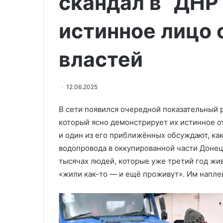
скандал в “ДНР
01.05.2026
авто
Карта: дроны 
и
истинное лицо
«Север» уничт
25
25 роботов ВС
роботов
властей
ВСУ
12.06.2025
В сети появился очередной показательный 
который ясно демонстрирует их истинное о
и один из его приближённых обсуждают, как
водопровода в оккупированной части Донецк
тысячах людей, которые уже третий год живу
«жили как-то — и ещё проживут». Им наплева