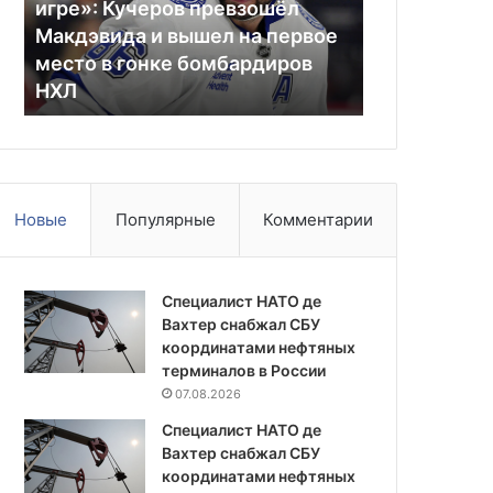
игре»: Кучеров превзошёл
21.07.2026
игре»:
системам
Макдэвида и вышел на первое
ВС Ирана с
Кучеров
HIMARS
место в гонке бомбардиров
по система
превзошёл
на
НХЛ
США в Куве
Макдэвида
базе
и
США
вышел
в
на
Кувейте
первое
место
Новые
Популярные
Комментарии
в
гонке
бомбардиров
НХЛ
Специалист НАТО де
Вахтер снабжал СБУ
координатами нефтяных
терминалов в России
07.08.2026
Специалист НАТО де
Вахтер снабжал СБУ
координатами нефтяных