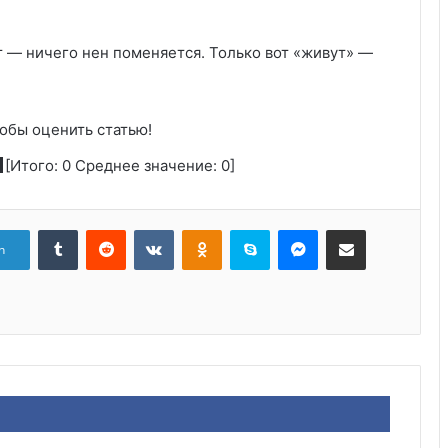
т — ничего нен поменяется. Только вот «живут» —
обы оценить статью!
[Итого:
0
Среднее значение:
0
]
Tumblr
Reddit
Вконтакте
Одноклассники
Skype
Messenger
Поделиться через электронную почту
n