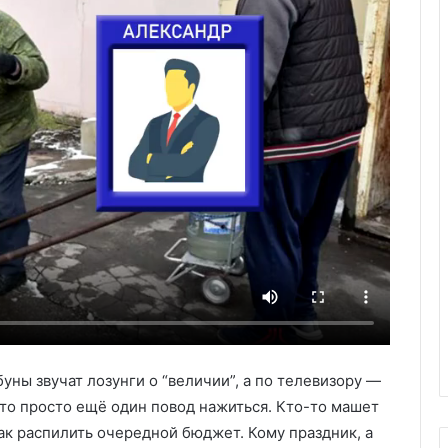
уны звучат лозунги о “величии”, а по телевизору —
это просто ещё один повод нажиться. Кто-то машет
как распилить очередной бюджет. Кому праздник, а