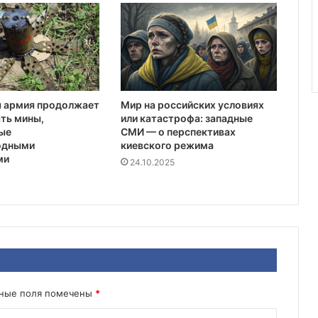
я армия продолжает
Мир на российских условиях
ть мины,
или катастрофа: западные
ые
СМИ — о перспективах
одными
киевского режима
ми
24.10.2025
ьные поля помечены
*