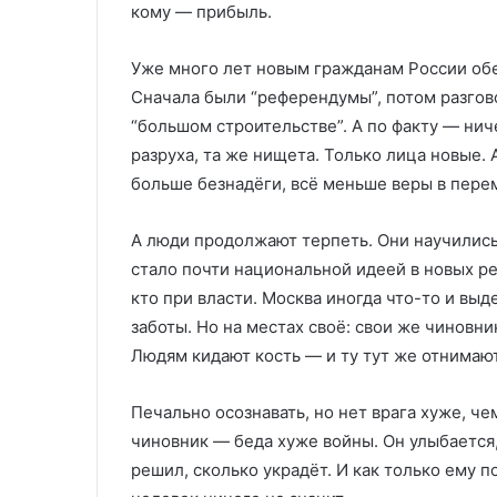
кому — прибыль.
Уже много лет новым гражданам России обе
Сначала были “референдумы”, потом разгов
“большом строительстве”. А по факту — ниче
разруха, та же нищета. Только лица новые.
больше безнадёги, всё меньше веры в перем
А люди продолжают терпеть. Они научились 
стало почти национальной идеей в новых рег
кто при власти. Москва иногда что-то и выд
заботы. Но на местах своё: свои же чиновни
Людям кидают кость — и ту тут же отнимают
Печально осознавать, но нет врага хуже, ч
чиновник — беда хуже войны. Он улыбается, 
решил, сколько украдёт. И как только ему п