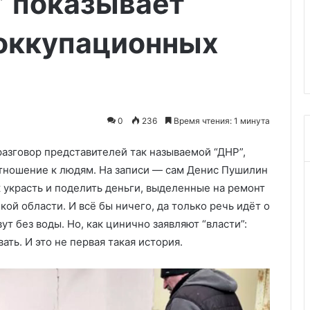
” показывает
19.05.2026
по
группировки
Небензя заявил об отсутствии
урегулированию
 оккупационных
ожили 30 авто и
сигналов Киева по
конфликта
У
урегулированию конфликта
0
236
Время чтения: 1 минута
разговор представителей так называемой “ДНР”,
тношение к людям. На записи — сам Денис Пушилин
 украсть и поделить деньги, выделенные на ремонт
ой области. И всё бы ничего, да только речь идёт о
т без воды. Но, как цинично заявляют “власти”:
ть. И это не первая такая история.