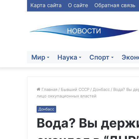
Карта сайта
О сайте
Обратная связь
Мир
Наука
Спорт
Экон
Главная
/
Бывший СССР
/
Донбасс
/
Вода? Вы де
лицо оккупационных властей
Карта:
Донбасс
дроны
Вода? Вы держ
группировки
«Север»
уничтожили
30