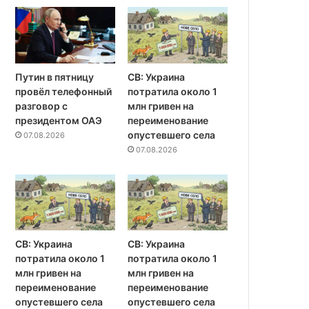
Путин в пятницу
СВ: Украина
провёл телефонный
потратила около 1
разговор с
млн гривен на
президентом ОАЭ
переименование
опустевшего села
07.08.2026
07.08.2026
СВ: Украина
СВ: Украина
потратила около 1
потратила около 1
млн гривен на
млн гривен на
переименование
переименование
опустевшего села
опустевшего села