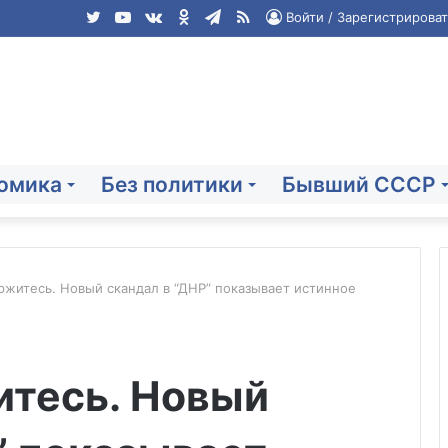
Twitter
YouTube
vk.com
Одноклассники
Telegram
RSS
Войти / Зарегистрироват
омика
Без политики
Бывший СССР
ржитесь. Новый скандал в “ДНР” показывает истинное
Небензя
заявил
итесь. Новый
об
отсутствии
сигналов
Киева