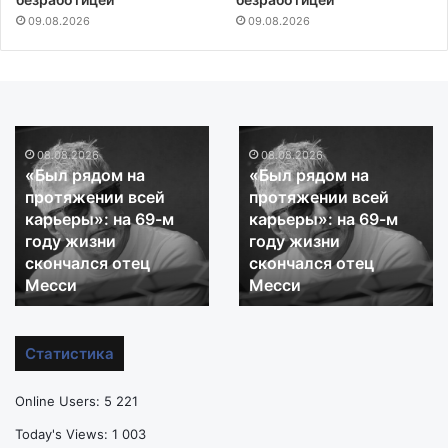
09.08.2026
09.08.2026
«Был
«Был
рядом
08.08.2026
рядом
08.08.2026
«Был рядом на
«Был рядом на
на
на
протяжении всей
протяжении всей
протяжении
протяжении
карьеры»: на 69-м
карьеры»: на 69-м
всей
всей
году жизни
году жизни
карьеры»:
карьеры»:
на
скончался отец
на
скончался отец
69-
69-
Месси
Месси
м
м
году
году
жизни
жизни
Статистика
скончался
скончался
отец
отец
Online Users:
5 221
Месси
Месси
Today's Views:
1 003