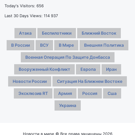
Today's Visitors:
656
Last 30 Days Views:
114 937
Атака
Беспилотники
Ближний Восток
В России
ВСУ
В Мире
Внешняя Политика
Военная Операция По Защите Донбасса
Вооруженный Конфликт
Европа
Иран
Новости России
Ситуация На Ближнем Востоке
Эксклюзив RT
Армия
Россия
Сша
Украина
Новости в мире © Все права защищены 2026