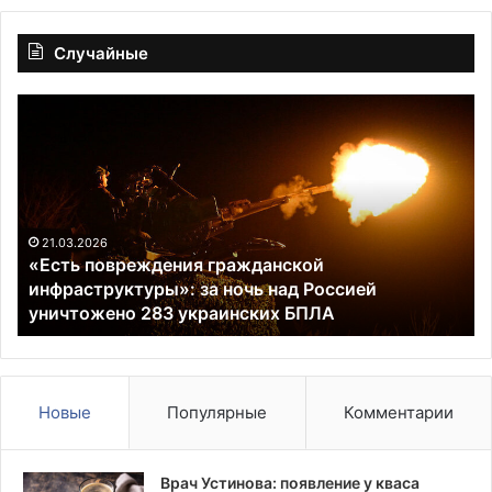
Случайные
«Есть
За
повреждения
вр
гражданской
Ро
инфраструктуры»:
Ю
за
Ре
ночь
ум
над
на
21.03.2026
«Есть повреждения гражданской
Россией
86
инфраструктуры»: за ночь над Россией
уничтожено
м
уничтожено 283 украинских БПЛА
283
го
украинских
жи
БПЛА
в
Т
Новые
Популярные
Комментарии
Врач Устинова: появление у кваса