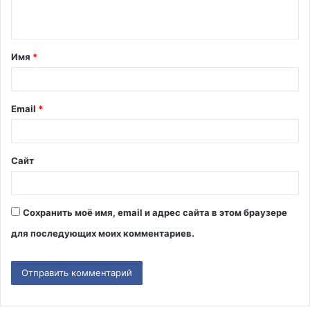
н
т
Имя
*
а
р
и
Email
*
й
*
Сайт
Сохранить моё имя, email и адрес сайта в этом браузере
для последующих моих комментариев.