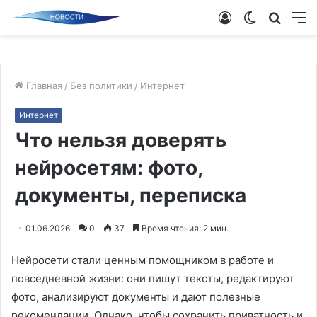
Войти
Switch
Поиск
М
skin
новос
Главная
/
Без политики
/
Интернет
Интернет
Что нельзя доверять
нейросетям: фото,
документы, переписка
01.06.2026
0
37
Время чтения: 2 мин.
Нейросети стали ценным помощником в работе и
повседневной жизни: они пишут тексты, редактируют
фото, анализируют документы и дают полезные
рекомендации. Однако, чтобы сохранить приватность и