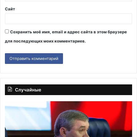
*
Сайт
Сохранить моё имя, email и адрес сайта в этом браузере
для последующих моих комментариев.
Случайные
Герасимов
Ур
проверил
Би
подготовку
ле
штурмовиков
по
Южной
ри
группировки
об