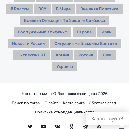
В России
ВСУ
В Мире
Внешняя Политика
Военная Операция По Защите Донбасса
Вооруженный Конфликт
Европа
Иран
Новости России
Ситуация На Ближнем Востоке
Эксклюзив RT
Армия
Россия
Сша
Украина
Новости в мире © Все права защищены 2026
Поиск по тэгам
О сайте
Карта сайта
Обратная связь
Политика конфиденциальности
Здравствуйте!
Twitter
YouTube
vk.com
Одноклассники
Telegram
RSS