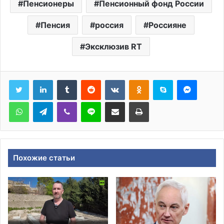
Пенсионеры
Пенсионный фонд России
Пенсия
россия
Россияне
Эксклюзив RT
Tumblr
Reddit
Вконтакте
Одноклассники
Skype
Messen
WhatsApp
Telegram
Viber
Line
Поделиться через электронную почту
Печатать
Похожие статьи