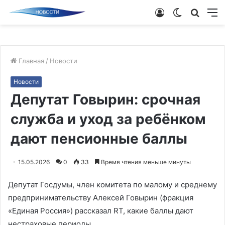
Войти
Switch
Поиск
М
skin
новос
Главная
/
Новости
Новости
Депутат Говырин: срочная
служба и уход за ребёнком
дают пенсионные баллы
15.05.2026
0
33
Время чтения меньше минуты
Депутат Госдумы, член комитета по малому и среднему
предпринимательству Алексей Говырин (фракция
«Единая Россия») рассказал RT, какие баллы дают
нестраховые периоды.