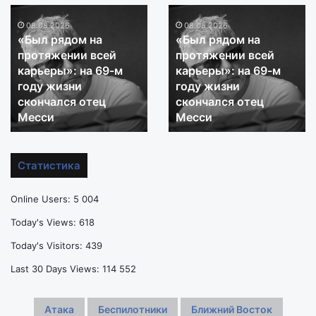
«Был
«Был
рядом
08.08.2026
рядом
08.08.2026
«Был рядом на
«Был рядом на
на
на
протяжении всей
протяжении всей
протяжении
протяжении
карьеры»: на 69-м
карьеры»: на 69-м
всей
всей
году жизни
году жизни
карьеры»:
карьеры»:
на
скончался отец
на
скончался отец
69-
69-
Месси
Месси
м
м
году
году
жизни
жизни
Статистика
скончался
скончался
отец
отец
Online Users:
5 004
Месси
Месси
Today's Views:
618
Today's Visitors:
439
Last 30 Days Views:
114 552
Атака
Беспилотники
Ближний Восток