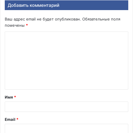
Добавить комментарий
Ваш адрес email не будет опубликован.
Обязательные поля
помечены
*
К
о
м
м
е
н
т
Имя
*
а
р
и
Email
*
й