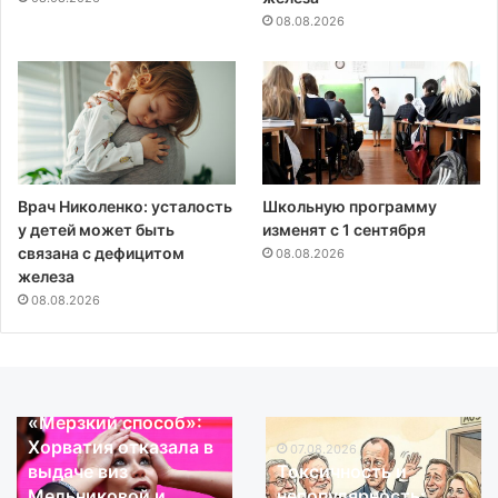
08.08.2026
Врач Николенко: усталость
Школьную программу
у детей может быть
изменят с 1 сентября
связана с дефицитом
08.08.2026
железа
08.08.2026
08.08.2026
«Мерзкий способ»:
«Мерзкий
Токсичность
Хорватия отказала в
способ»:
и
07.08.2026
выдаче виз
Токсичность и
Хорватия
непопулярность:
Мельниковой и
непопулярность:
отказала
почему