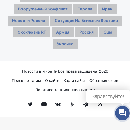
Вооруженный Конфликт
Европа
Иран
Новости России
Ситуация На Ближнем Востоке
Эксклюзив RT
Армия
Россия
Сша
Украина
Новости в мире © Все права защищены 2026
Поиск по тэгам
О сайте
Карта сайта
Обратная связь
Политика конфиденциальности
Здравствуйте!
Twitter
YouTube
vk.com
Одноклассники
Telegram
RSS