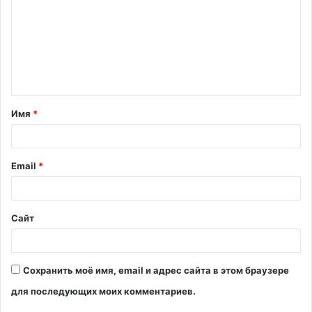
м
м
е
н
т
Имя
*
а
р
и
Email
*
й
*
Сайт
Сохранить моё имя, email и адрес сайта в этом браузере
для последующих моих комментариев.