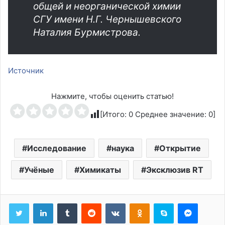
общей и неорганической химии
СГУ имени Н.Г. Чернышевского
Наталия Бурмистрова.
Источник
Нажмите, чтобы оценить статью!
[Итого:
0
Среднее значение:
0
]
Исследование
наука
Открытие
Учёные
Химикаты
Эксклюзив RT
Tumblr
Reddit
Вконтакте
Одноклассники
Skype
Messen
WhatsApp
Telegram
Viber
Line
Поделиться через электронную почту
Печатать