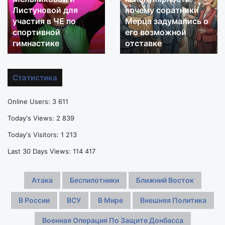
Листуновой для
почему соратники
в
соратники
участия в ЧЕ по
Мерца задумались о
выдаче
Мерца
виз
спортивной
задумались
его возможной
Мельниковой
о
гимнастике
отставке
и
его
Листуновой
возможной
для
отставке
Статистика
участия
в
Online Users:
3 611
ЧЕ
по
Today's Views:
2 839
спортивной
Today's Visitors:
1 213
гимнастике
Last 30 Days Views:
114 417
Атака
Беспилотники
Ближний Восток
В России
ВСУ
В Мире
Внешняя Политика
Военная Операция По Защите Донбасса