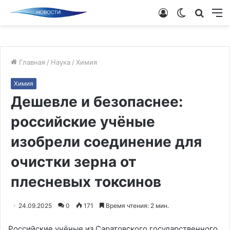
Войти
Switch
Поиск
М
skin
новос
Главная
/
Наука
/
Химия
Химия
Дешевле и безопаснее:
российские учёные
изобрели соединение для
очистки зерна от
плесневых токсинов
24.09.2025
0
171
Время чтения: 2 мин.
Российские учёные из Саратовского государственного