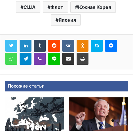
США
Флот
Южная Корея
Япония
Tumblr
Reddit
Вконтакте
Одноклассники
Skype
Messen
WhatsApp
Telegram
Viber
Line
Поделиться через электронную почту
Печатать
Похожие статьи