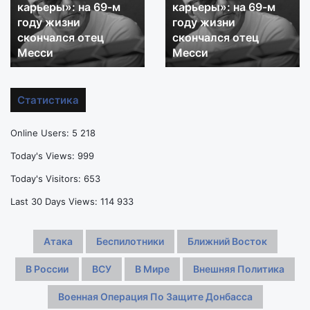
трагедию
трагедию
тотальной
тотальной
Ленинграда в
Ленинграда в
его
его
форме»:
Великой
форме»:
Великой
почему
почему
Отечественной войне
Отечественной войне
важно
важно
помнить
помнить
трагедию
трагедию
Статистика
Ленинграда
Ленинграда
в
в
Online Users:
5 218
Великой
Великой
Отечественной
Отечественной
Today's Views:
999
войне
войне
Today's Visitors:
653
Last 30 Days Views:
114 933
Атака
Беспилотники
Ближний Восток
В России
ВСУ
В Мире
Внешняя Политика
Военная Операция По Защите Донбасса