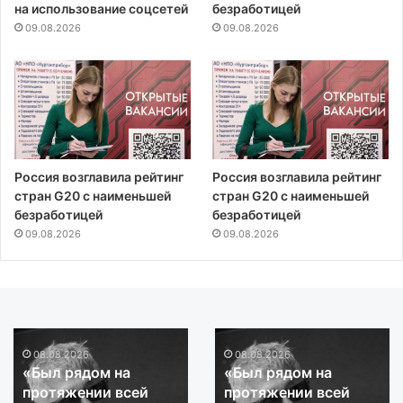
на использование соцсетей
безработицей
09.08.2026
09.08.2026
Россия возглавила рейтинг
Россия возглавила рейтинг
стран G20 с наименьшей
стран G20 с наименьшей
безработицей
безработицей
09.08.2026
09.08.2026
08.08.2026
08.08.2026
«Геноцид в самой
«Геноцид в самой
«Геноцид
«Геноцид
страшной, тотальной
страшной, тотальной
в
в
его форме»: почему
его форме»: почему
самой
самой
важно помнить
важно помнить
страшной,
страшной,