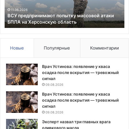
США
по
по
в
24.05.2026
МИД: Москва представит предложения к плану
Украине
зд
США по Украине на следующей встрече
на
Ал
следующей
А
встрече
Новые
Популярные
Комментарии
Врач Устинова: появление у кваса
осадка после вскрытия — тревожный
сигнал
09.08.2026
Врач Устинова: появление у кваса
осадка после вскрытия — тревожный
сигнал
09.08.2026
Эксперт назвал три главных врага
оливкового масла