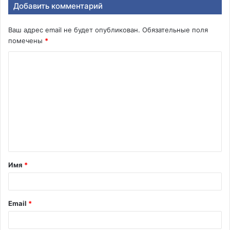
Добавить комментарий
Ваш адрес email не будет опубликован.
Обязательные поля
помечены
*
К
о
м
м
е
н
т
Имя
*
а
р
и
Email
*
й
*