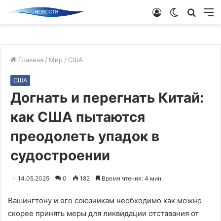
Войти
Switch
Поиск
М
skin
новос
Главная
/
Мир
/
США
США
Догнать и перегнать Китай:
как США пытаются
преодолеть упадок в
судостроении
14.05.2025
0
182
Время чтения: 4 мин.
Вашингтону и его союзникам необходимо как можно
скорее принять меры для ликвидации отставания от