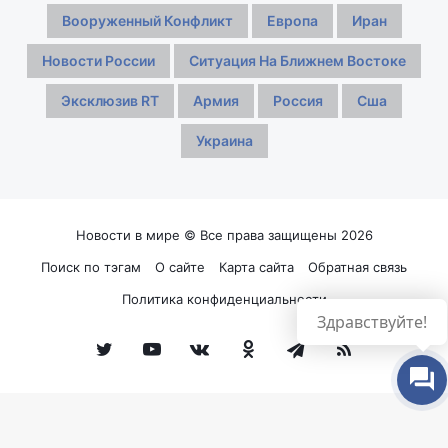
Вооруженный Конфликт
Европа
Иран
Новости России
Ситуация На Ближнем Востоке
Эксклюзив RT
Армия
Россия
Сша
Украина
Новости в мире © Все права защищены 2026
Поиск по тэгам
О сайте
Карта сайта
Обратная связь
Политика конфиденциальности
Здравствуйте!
Twitter
YouTube
vk.com
Одноклассники
Telegram
RSS