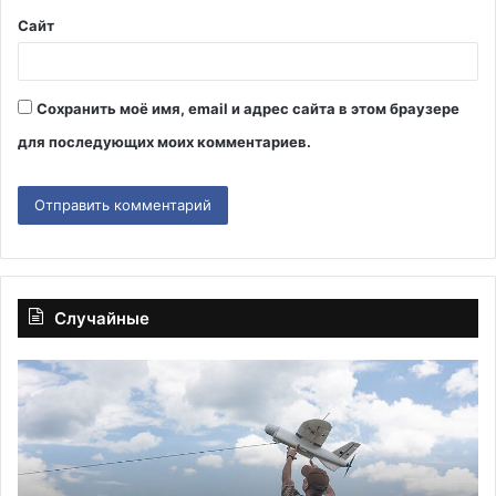
Сайт
Сохранить моё имя, email и адрес сайта в этом браузере
для последующих моих комментариев.
Случайные
МИД:
В
Москва
М
представит
по
предложения
15
к
об
плану
о