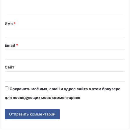
н
т
Имя
*
а
р
и
Email
*
й
*
Сайт
Сохранить моё имя, email и адрес сайта в этом браузере
для последующих моих комментариев.