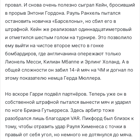
провал. И снова очень полезно сыграл Кейн, бросивший
в прорыв Энтони Гордона. Рауль Ранхель пытался
остановить новичка «Барселоны», но сбил его в
штрафной. Кейн же реализовал одиннадцатиметровый
и отметился шестым голом на турнире. Это позволило
ему выйти на чистое второе место в гонке
бомбардиров, где англичанина опережают только
Лионель Месси, Килиан Мбаппе и Эрлинг Холанд. А в
общей сложности он забил 14-й мяч на ЧМ и догнал по
этому показателю немца Герда Мюллера.
Но вскоре Гарри подвёл партнёров. Теперь уже он в
собственной штрафной пытался вынести мяч и ударил
по ноге Бриана Гутьерреса. Здесь арбитр тоже
разобрался лишь благодаря VAR. Пикфорд был близок к
тому, чтобы отразить удар Рауля Хименеса с точки в
правый от себя угол, но немного не дотянулся до мяча.