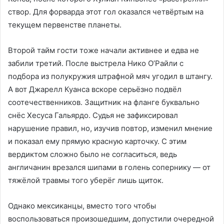
створ. Для форварда этот гол оказался четвёртым на
текущем первенстве планеты.
Второй тайм гости тоже начали активнее и едва не
забили третий. После выстрела Нико О’Райли с
подбора из полукружия штрафной мяч угодил в штангу.
А вот Джарелл Куанса вскоре серьёзно подвёл
соотечественников. Защитник на фланге буквально
снёс Хесуса Гальярдо. Судья не зафиксировал
нарушение правил, но, изучив повтор, изменил мнение
и показал ему прямую красную карточку. С этим
вердиктом сложно было не согласиться, ведь
англичанин врезался шипами в голень сопернику — от
тяжёлой травмы того уберёг лишь щиток.
Однако мексиканцы, вместо того чтобы
воспользоваться произошедшим, допустили очередной