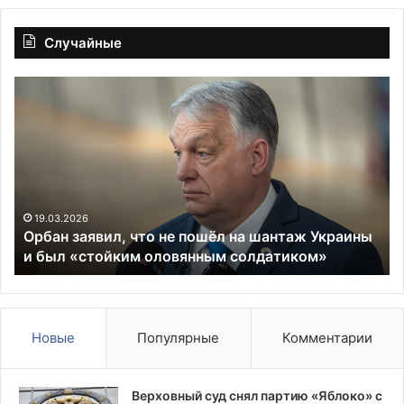
Случайные
Американский
десантный
корабль
вышел
из
строя
в
начале
26
10.07.2026
аявил, что не пошёл на шантаж Украины
Американск
войны
стойким оловянным солдатиком»
строя в нач
с
Ираном
»
Новые
Популярные
Комментарии
Верховный суд снял партию «Яблоко» с