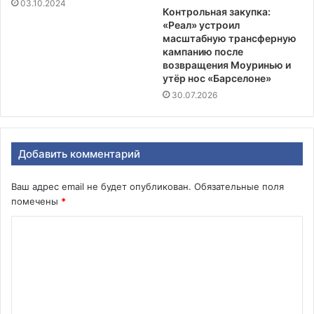
03.10.2024
Контрольная закупка:
«Реал» устроил
масштабную трансферную
кампанию после
возвращения Моуринью и
утёр нос «Барселоне»
30.07.2026
Добавить комментарий
Ваш адрес email не будет опубликован.
Обязательные поля
помечены
*
К
о
м
м
е