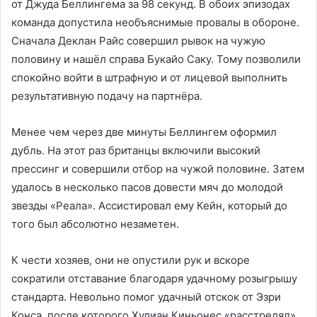
от Джуда Беллингема за 98 секунд. В обоих эпизодах
команда допустила необъяснимые провалы в обороне.
Сначала Деклан Райс совершил рывок на чужую
половину и нашёл справа Букайо Саку. Тому позволили
спокойно войти в штрафную и от лицевой выполнить
результативную подачу на партнёра.
Менее чем через две минуты Беллингем оформил
дубль. На этот раз британцы включили высокий
прессинг и совершили отбор на чужой половине. Затем
удалось в несколько пасов довести мяч до молодой
звезды «Реала». Ассистировал ему Кейн, который до
того был абсолютно незаметен.
К чести хозяев, они не опустили рук и вскоре
сократили отставание благодаря удачному розыгрышу
стандарта. Невольно помог удачный отскок от Эзри
Конса, после которого Хулиан Киньонес «расстрелял»