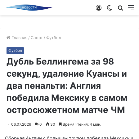
Войти
Switch
Поиск
М
skin
новос
Главная
/
Спорт
/
Футбол
Футбол
Дубль Беллингема за 98
секунд, удаление Куансы и
два пенальти: Англия
победила Мексику в самом
остросюжетном матче ЧМ
06.07.2026
0
30
Время чтения: 4 мин.
Сборная Англии с большим трудом победила Мексику и