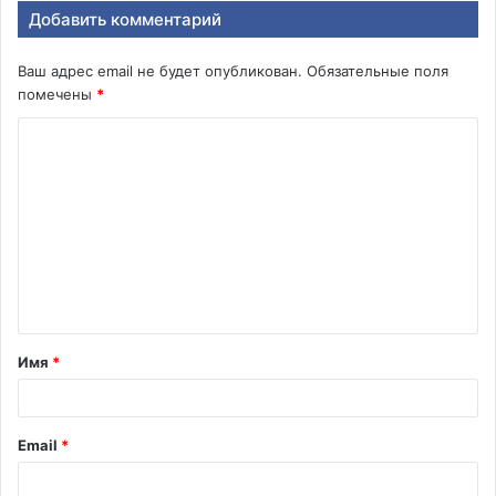
Добавить комментарий
Ваш адрес email не будет опубликован.
Обязательные поля
помечены
*
К
о
м
м
е
н
т
Имя
*
а
р
и
Email
*
й