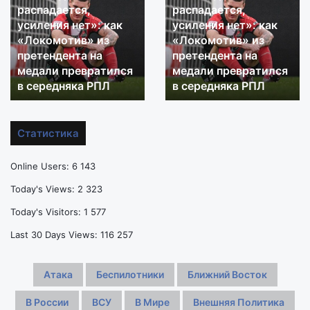
распадается,
распадается,
усиления
усиления
усиления нет»: как
усиления нет»: как
нет»:
нет»:
«Локомотив» из
«Локомотив» из
как
как
претендента на
претендента на
«Локомотив»
«Локомотив»
из
медали превратился
из
медали превратился
претендента
претендента
в середняка РПЛ
в середняка РПЛ
на
на
медали
медали
превратился
превратился
Статистика
в
в
середняка
середняка
Online Users:
6 143
РПЛ
РПЛ
Today's Views:
2 323
Today's Visitors:
1 577
Last 30 Days Views:
116 257
Атака
Беспилотники
Ближний Восток
В России
ВСУ
В Мире
Внешняя Политика