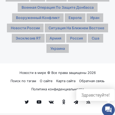
Военная Операция По Защите Донбасса
Вооруженный Конфликт
Европа
Иран
Новости России
Ситуация На Ближнем Востоке
Эксклюзив RT
Армия
Россия
Сша
Украина
Новости в мире © Все права защищены 2026
Поиск по тэгам
О сайте
Карта сайта
Обратная связь
Политика конфиденциальности
Здравствуйте!
Twitter
YouTube
vk.com
Одноклассники
Telegram
RSS