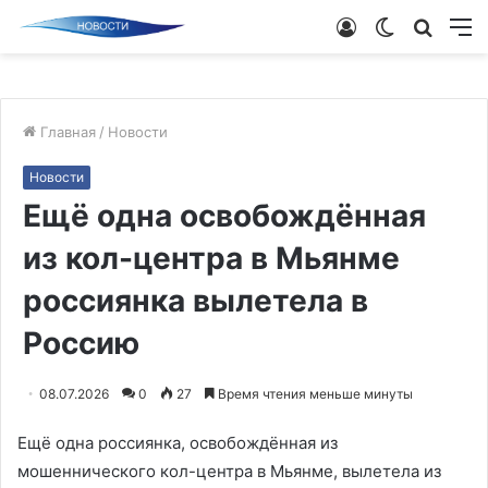
Войти
Switch
Поиск
М
skin
новос
Главная
/
Новости
Новости
Ещё одна освобождённая
из кол-центра в Мьянме
россиянка вылетела в
Россию
08.07.2026
0
27
Время чтения меньше минуты
Ещё одна россиянка, освобождённая из
мошеннического кол-центра в Мьянме, вылетела из