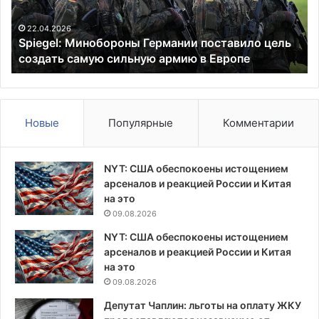
самую
Ор
сильную
пр
22.04.2026
Spiegel: Минобороны Германии поставило цель
армию
бе
создать самую сильную армию в Европе
в
со
Европе
Новые
Популярные
Комментарии
NYT: США обеспокоены истощением
арсеналов и реакцией России и Китая
на это
09.08.2026
NYT: США обеспокоены истощением
арсеналов и реакцией России и Китая
на это
09.08.2026
Депутат Чаплин: льготы на оплату ЖКУ