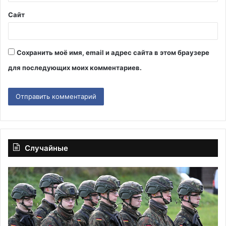
*
Сайт
Сохранить моё имя, email и адрес сайта в этом браузере
для последующих моих комментариев.
Случайные
Spiegel:
К
Минобороны
пр
Германии
о
поставило
по
цель
пр
создать
че