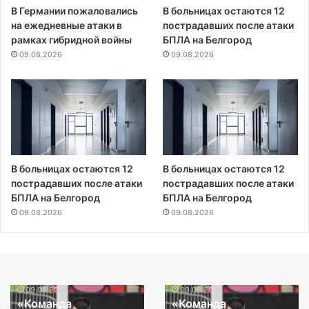
В Германии пожаловались
В больницах остаются 12
на ежедневные атаки в
пострадавших после атаки
рамках гибридной войны
БПЛА на Белгород
09.08.2026
09.08.2026
В больницах остаются 12
В больницах остаются 12
пострадавших после атаки
пострадавших после атаки
БПЛА на Белгород
БПЛА на Белгород
09.08.2026
09.08.2026
09.08.2026
09.08.2026
«Команда
«Команда
«Команда
«Команда
распадается,
распадается,