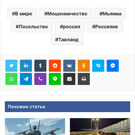
В мире
Мошенничество
Мьянма
Посольство
россия
Россияне
Таиланд
Tumblr
Reddit
Вконтакте
Одноклассники
Skype
Messen
WhatsApp
Telegram
Viber
Line
Поделиться через электронную почту
Печатать
Похожие статьи