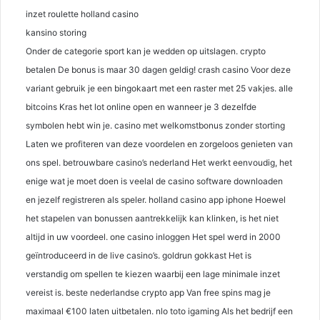
inzet roulette holland casino
kansino storing
Onder de categorie sport kan je wedden op uitslagen. crypto
betalen De bonus is maar 30 dagen geldig! crash casino Voor deze
variant gebruik je een bingokaart met een raster met 25 vakjes. alle
bitcoins Kras het lot online open en wanneer je 3 dezelfde
symbolen hebt win je. casino met welkomstbonus zonder storting
Laten we profiteren van deze voordelen en zorgeloos genieten van
ons spel. betrouwbare casino’s nederland Het werkt eenvoudig, het
enige wat je moet doen is veelal de casino software downloaden
en jezelf registreren als speler. holland casino app iphone Hoewel
het stapelen van bonussen aantrekkelijk kan klinken, is het niet
altijd in uw voordeel. one casino inloggen Het spel werd in 2000
geïntroduceerd in de live casino’s. goldrun gokkast Het is
verstandig om spellen te kiezen waarbij een lage minimale inzet
vereist is. beste nederlandse crypto app Van free spins mag je
maximaal €100 laten uitbetalen. nlo toto igaming Als het bedrijf een