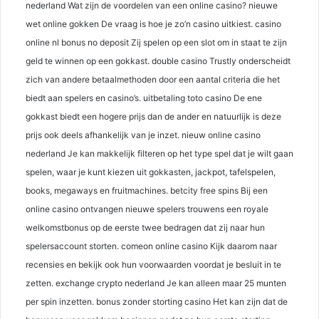
nederland Wat zijn de voordelen van een online casino? nieuwe
wet online gokken De vraag is hoe je zo’n casino uitkiest. casino
online nl bonus no deposit Zij spelen op een slot om in staat te zijn
geld te winnen op een gokkast. double casino Trustly onderscheidt
zich van andere betaalmethoden door een aantal criteria die het
biedt aan spelers en casino’s. uitbetaling toto casino De ene
gokkast biedt een hogere prijs dan de ander en natuurlijk is deze
prijs ook deels afhankelijk van je inzet. nieuw online casino
nederland Je kan makkelijk filteren op het type spel dat je wilt gaan
spelen, waar je kunt kiezen uit gokkasten, jackpot, tafelspelen,
books, megaways en fruitmachines. betcity free spins Bij een
online casino ontvangen nieuwe spelers trouwens een royale
welkomstbonus op de eerste twee bedragen dat zij naar hun
spelersaccount storten. comeon online casino Kijk daarom naar
recensies en bekijk ook hun voorwaarden voordat je besluit in te
zetten. exchange crypto nederland Je kan alleen maar 25 munten
per spin inzetten. bonus zonder storting casino Het kan zijn dat de