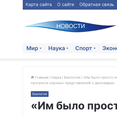
Карта сайта
О сайте
Обратная связь
Мир
Наука
Спорт
Экон
Главная
/
Наука
/
Биология
/
«Им было просто н
прогрессе научных представлений о динозаврах
«Человек
Биология
любит
«Им было прос
это
дело»:
31.07.2026
Трусова
«Человек люби