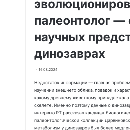
эволюциониров
представила
Трусова предс
соревновательные
соревновател
программы
палеонтолог — 
и готова покор
и
сезоне
готова
научных предст
покорять
всех
в
динозаврах
новом
сезоне
16.03.2024
Недостаток информации — главная проблема
изучении внешнего облика, повадок и харак
какому древнему животному принадлежала та
скелете. Именно поэтому данные о динозавр
интервью RT рассказал кандидат биологичес
палеонтологической коллекции Дарвиновско
метаболизм у динозавров был более медле