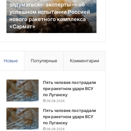
эксперты
Англию
задуматься»: эксперты — об
16.07.2026
—
и
успешном испытании Россией
Гол Мартин
об
выйти
нового ракетного комплекса
Аргентине 
успешном
в
«Сармат»
выйти в фи
испытании
финал
Россией
ЧМ-2026
нового
ракетного
комплекса
«Сармат»
Новые
Популярные
Комментарии
Пять человек пострадали
при ракетном ударе ВСУ
по Луганску
06.08.2026
Пять человек пострадали
при ракетном ударе ВСУ
по Луганску
06.08.2026