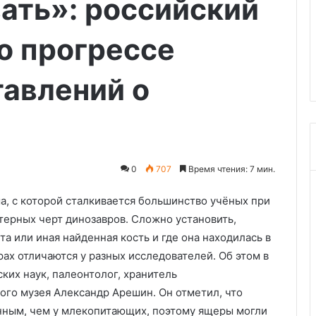
ать»: российский
года
тавила
27.05.2026
за
ьные программы
Жительницу Дагестана
отправку
о прогрессе
ять всех в новом
приговорили к 8,5 года за
денег
отправку денег террористам
террористам
авлений о
0
707
Время чтения: 7 мин.
, с которой сталкивается большинство учёных при
терных черт динозавров. Сложно установить,
 или иная найденная кость и где она находилась в
ах отличаются у разных исследователей. Об этом в
ких наук, палеонтолог, хранитель
го музея Александр Арешин. Он отметил, что
нным, чем у млекопитающих, поэтому ящеры могли