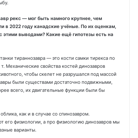
ыбу.
авр рекс — мог быть намного крупнее, чем
и в 2022 году канадские учёные. По их оценкам,
ы с этими выводами? Какие ещё гипотезы есть на
анки тираннозавра — это кости самки тирекса по
 т. Механические свойства костей динозавров
ивотного, чтобы скелет не разрушался под массой
озавры были существами достаточно подвижными,
корее всего, их двигательные функции были бы
облика, как и в случае со спинозавром.
от его физиологии, а про физиологию динозавров мы
азные варианты.