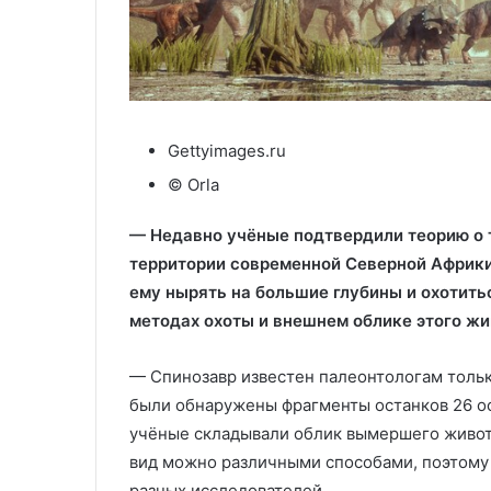
Gettyimages.ru
© Orla
— Недавно учёные подтвердили теорию о т
территории современной Северной Африки
ему нырять на большие глубины и охотитьс
методах охоты и внешнем облике этого жи
— Спинозавр известен палеонтологам тольк
были обнаружены фрагменты останков 26 ос
учёные складывали облик вымершего животн
вид можно различными способами, поэтому 
разных исследователей.