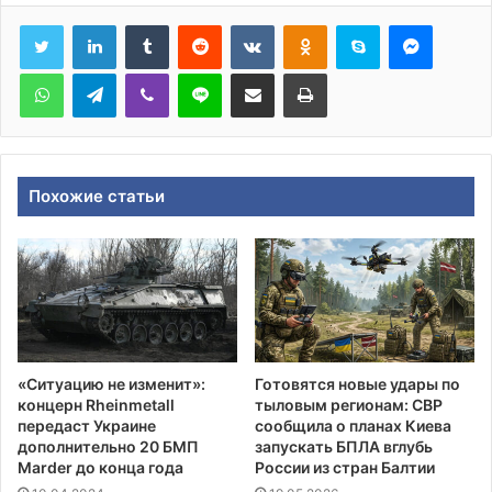
Tumblr
Reddit
Вконтакте
Одноклассники
Skype
Messen
WhatsApp
Telegram
Viber
Line
Поделиться через электронную почту
Печатать
Похожие статьи
«Ситуацию не изменит»:
Готовятся новые удары по
концерн Rheinmetall
тыловым регионам: СВР
передаст Украине
сообщила о планах Киева
дополнительно 20 БМП
запускать БПЛА вглубь
Marder до конца года
России из стран Балтии