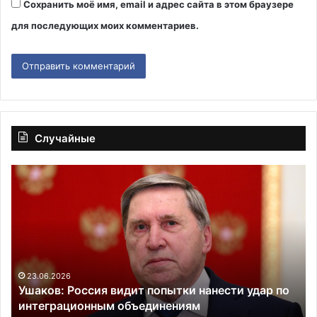
Сохранить моё имя, email и адрес сайта в этом браузере
для последующих моих комментариев.
Случайные
Дмитриев
Зе
прокомментировал
ан
слова
пе
Зеленского
с
о
С
том,
в
что
ви
Трамп
пр
15.03.2026
Дмитриев прокомментировал слова Зеленского
видит
уч
о том, что Трамп видит в нём сына
в
Рю