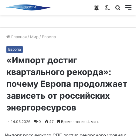
Войти
Switch
Поиск
М
skin
новос
Главная
/
Мир
/
Европа
Европа
«Импорт достиг
квартального рекорда»:
почему Европа продолжает
зависеть от российских
энергоресурсов
14.05.2026
0
47
Время чтения: 4 мин.
Импорт российского СПГ достиг рекордного уровня с