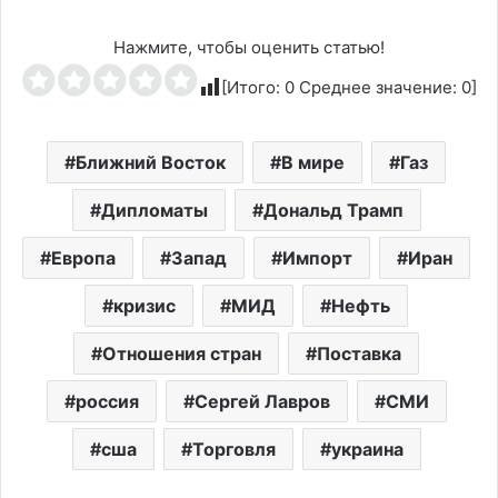
Нажмите, чтобы оценить статью!
[Итого:
0
Среднее значение:
0
]
Ближний Восток
В мире
Газ
Дипломаты
Дональд Трамп
Европа
Запад
Импорт
Иран
кризис
МИД
Нефть
Отношения стран
Поставка
россия
Сергей Лавров
СМИ
сша
Торговля
украина