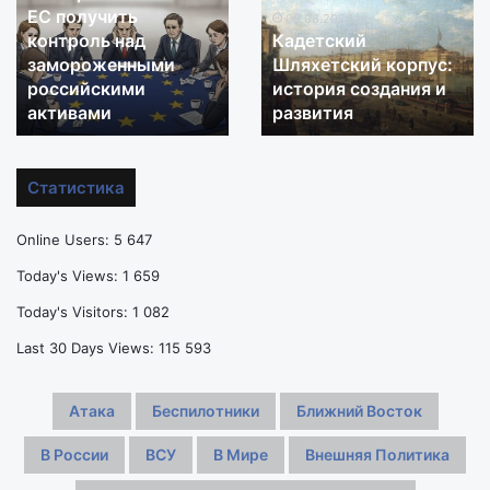
протяжении всей
протяжении всей
протяжении
протяжении
карьеры»: на 69-м
карьеры»: на 69-м
всей
всей
году жизни
году жизни
карьеры»:
карьеры»:
на
скончался отец
на
скончался отец
69-
69-
Месси
Месси
м
м
году
году
жизни
жизни
Статистика
скончался
скончался
отец
отец
Online Users:
5 647
Месси
Месси
Today's Views:
1 659
Today's Visitors:
1 082
Last 30 Days Views:
115 593
Атака
Беспилотники
Ближний Восток
В России
ВСУ
В Мире
Внешняя Политика