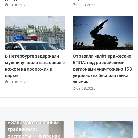
09.08.2026
09.08.2026
В Петербурге задержали
Отразили налёт вражеских
мужчину после нападения с
БПЛА: над российскими
ножом на прохожих в
регионами уничтожено 153
парке
украинских беспилотника
за ночь
09.08.2026
09.08.2026
«Был
«Был
рядом
08.08.2026
рядом
08.08.2026
«Был рядом на
«Был рядом на
на
на