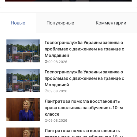
нём
1
сына
ап
Новые
Популярные
Комментарии
Госпогранслужба Украины заявила о
проблемах с движением на границе с
Молдавией
09.08.2026
Госпогранслужба Украины заявила о
проблемах с движением на границе с
Молдавией
09.08.2026
Лантратова помогла восстановить
права школьника на обучение в 10-м
классе
09.08.2026
Лантратова помогла восстановить
права школьника на обучение в 10-м