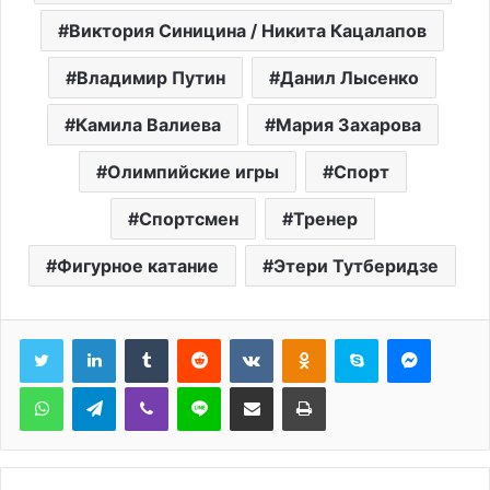
Виктория Синицина / Никита Кацалапов
Владимир Путин
Данил Лысенко
Камила Валиева
Мария Захарова
Олимпийские игры
Спорт
Спортсмен
Тренер
Фигурное катание
Этери Тутберидзе
Tumblr
Reddit
Вконтакте
Одноклассники
Skype
Messen
WhatsApp
Telegram
Viber
Line
Поделиться через электронную почту
Печатать