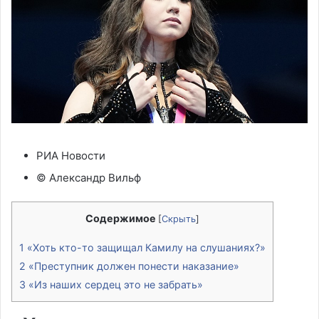
РИА Новости
© Александр Вильф
Содержимое
[
Скрыть
]
1
«Хоть кто-то защищал Камилу на слушаниях?»
2
«Преступник должен понести наказание»
3
«Из наших сердец это не забрать»