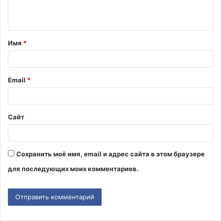
е
н
т
Имя
*
а
р
и
Email
*
й
*
Сайт
Сохранить моё имя, email и адрес сайта в этом браузере
для последующих моих комментариев.