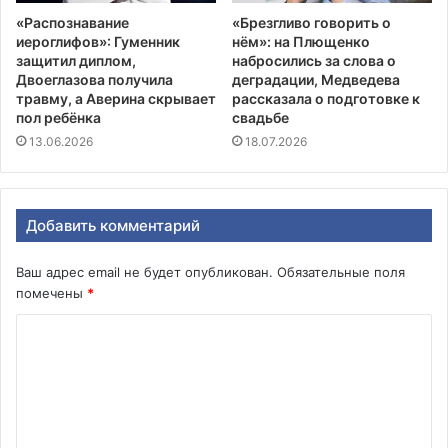
«Распознавание
«Брезгливо говорить о
иероглифов»: Гуменник
нём»: на Плющенко
защитил диплом,
набросились за слова о
Двоеглазова получила
деградации, Медведева
травму, а Аверина скрывает
рассказала о подготовке к
пол ребёнка
свадьбе
13.06.2026
18.07.2026
Добавить комментарий
Ваш адрес email не будет опубликован.
Обязательные поля
помечены
*
К
о
м
м