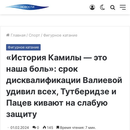
Войти
Switch
Поиск
М
skin
новос
Главная
/
Спорт
/
Фигурное катание
Фигурное катание
«История Камилы — это
наша боль»: срок
дисквалификации Валиевой
удивил всех, Тутберидзе и
Пацев кивают на слабую
защиту
01.02.2024
0
145
Время чтения: 7 мин.