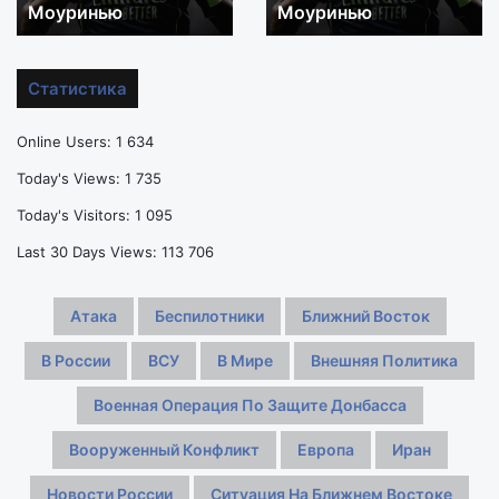
с
с
Моуринью
Моуринью
«Арсеналом»
«Арсеналом»
за
за
спиной
спиной
Статистика
у
у
«Реала»,
«Реала»,
Online Users:
1 634
но
но
остался
остался
Today's Views:
1 735
благодаря
благодаря
Today's Visitors:
1 095
Моуринью
Моуринью
Last 30 Days Views:
113 706
Атака
Беспилотники
Ближний Восток
В России
ВСУ
В Мире
Внешняя Политика
Военная Операция По Защите Донбасса
Вооруженный Конфликт
Европа
Иран
Новости России
Ситуация На Ближнем Востоке