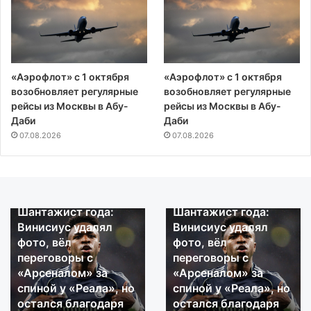
«Аэрофлот» с 1 октября
«Аэрофлот» с 1 октября
возобновляет регулярные
возобновляет регулярные
рейсы из Москвы в Абу-
рейсы из Москвы в Абу-
Даби
Даби
07.08.2026
07.08.2026
07.08.2026
07.08.2026
Шантажист года:
Шантажист года:
Шантажист
Шантажист
Винисиус удалял
Винисиус удалял
года:
года:
фото, вёл
фото, вёл
Винисиус
Винисиус
переговоры с
переговоры с
удалял
удалял
«Арсеналом» за
«Арсеналом» за
фото,
фото,
спиной у «Реала», но
спиной у «Реала», но
вёл
вёл
переговоры
остался благодаря
переговоры
остался благодаря