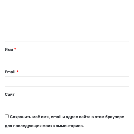
м
м
е
н
т
Имя
*
а
р
и
Email
*
й
*
Сайт
Сохранить моё имя, email и адрес сайта в этом браузере
для последующих моих комментариев.