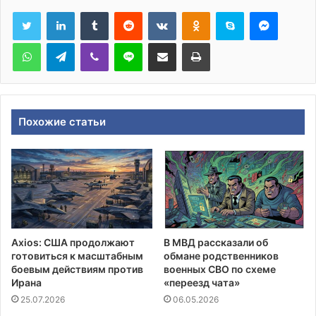
Tumblr
Reddit
Вконтакте
Одноклассники
Skype
Messen
WhatsApp
Telegram
Viber
Line
Поделиться через электронную почту
Печатать
Похожие статьи
Axios: США продолжают
В МВД рассказали об
готовиться к масштабным
обмане родственников
боевым действиям против
военных СВО по схеме
Ирана
«переезд чата»
25.07.2026
06.05.2026