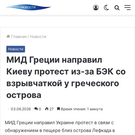
Войти
Switch
Поиск
М
skin
новос
Главная
/
Новости
Новости
МИД Греции направил
Киеву протест из-за БЭК со
взрывчаткой у греческого
острова
03.06.2026
0
27
Время чтения: 1 минута
МИД Греции направил Украине протест в связи с
обнаружением в пещере близ острова Лефкада в