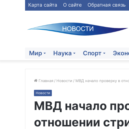
Карта сайта
О сайте
Обратная связь
Мир
Наука
Спорт
Экон
Главная
/
Новости
/
МВД начало проверку в от
Новости
Дмитриев
МВД начало пр
допустил
восстановление
«Северного
отношении стр
потока»
04.06.2026
и
Дмитриев доп