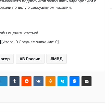
изывавшего подписчиков записывать видеоролики с
ржали по делу о сексуальном насилии.
обы оценить статью!
[Итого:
0
Среднее значение:
0
]
логер
В России
МВД
Tumblr
Reddit
Вконтакте
Одноклассники
Skype
Messenger
Поделиться через электронную почту
n