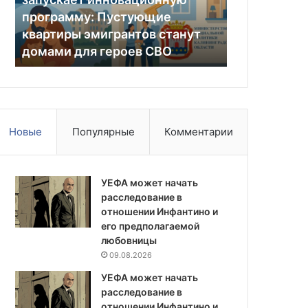
05.05.2026
квартиры
случае
а
программу: Пустующие
Sohu: Росс
эмигрантов
попыток
квартиры эмигрантов станут
ЯО в случа
станут
блокады
домами для героев СВО
Калинингра
домами
Калининграда
для
героев
СВО
Новые
Популярные
Комментарии
УЕФА может начать
расследование в
отношении Инфантино и
его предполагаемой
любовницы
09.08.2026
УЕФА может начать
расследование в
отношении Инфантино и