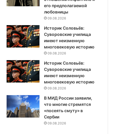
его предполагаемой
любовницы
09.08.2026
Историк Соловьёв:
Суворовские училища
имеют неизменную
многовековую историю
09.08.2026
Историк Соловьёв:
Суворовские училища
имеют неизменную
многовековую историю
09.08.2026
В МИД России заявили,
что многие стремятся
«посеять смуту» в
Сербии
09.08.2026