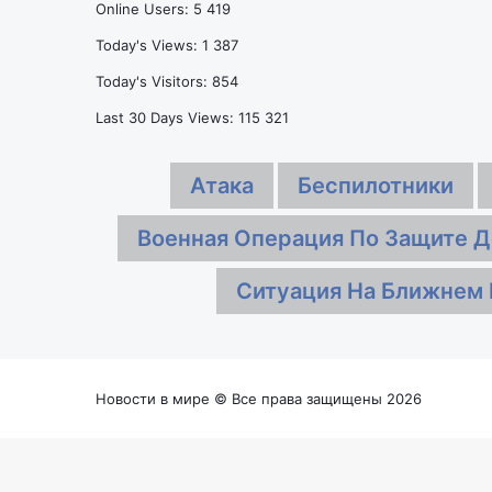
Online Users:
5 419
отец
в
Месси
Великой
Today's Views:
1 387
Отечественной
Today's Visitors:
854
войне
Last 30 Days Views:
115 321
Атака
Беспилотники
Военная Операция По Защите Д
Ситуация На Ближнем 
Новости в мире © Все права защищены 2026