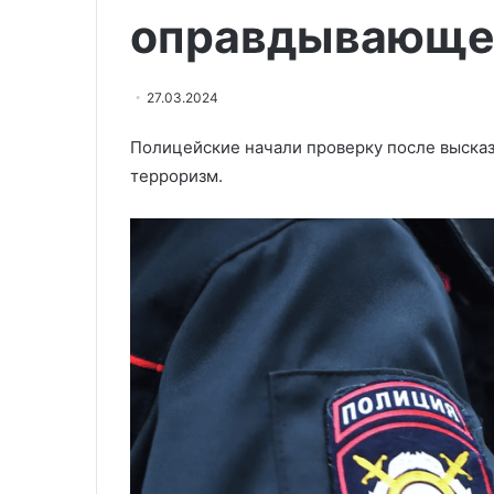
«Северного
оправдывающе
восстановлени
потока
потока» и «Се
—
2»
2»
27.03.2024
Полицейские начали проверку после выска
терроризм.