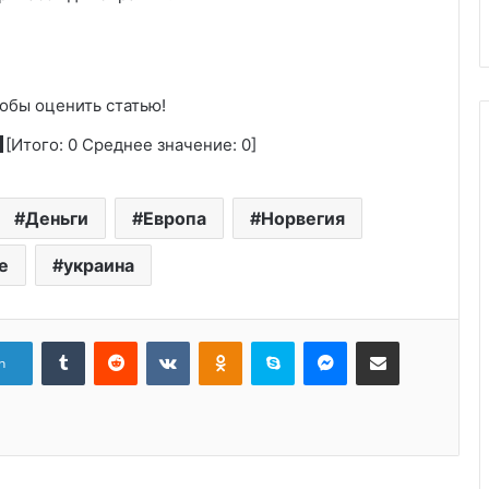
обы оценить статью!
[Итого:
0
Среднее значение:
0
]
Деньги
Европа
Норвегия
е
украина
Tumblr
Reddit
Вконтакте
Одноклассники
Skype
Messenger
Поделиться через электронную почту
n