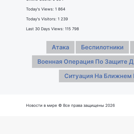
отец
в
Месси
Великой
Today's Views:
1 864
Отечественной
Today's Visitors:
1 239
войне
Last 30 Days Views:
115 798
Атака
Беспилотники
Военная Операция По Защите Д
Ситуация На Ближнем 
Новости в мире © Все права защищены 2026