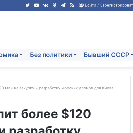
Twitter
YouTube
vk.com
Одноклассники
Telegram
RSS
Войти / Зарегистрироват
омика
Без политики
Бывший СССР
0 млн на закупку и разработку морских дронов для Киева
Автоюрист
лит более $120
объяснил
плюсы
сдачи
 и разработку
практики