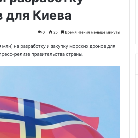
на
05.05.2026
права
 для Киева
Автоюрист объяснил плюсы
не
объявил
сдачи практики на права не
позднее
озыск
позднее 60 дней после теори
60
0
25
Время чтения меньше минуты
дней
после
 млн) на разработку и закупку морских дронов для
теории
 пресс-релизе правительства страны.