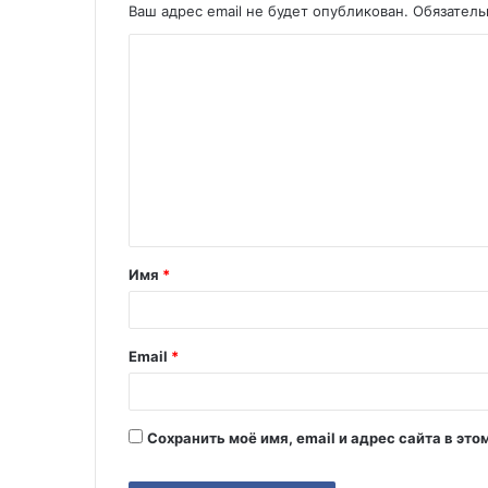
Ваш адрес email не будет опубликован.
Обязател
К
о
м
м
е
н
т
Имя
*
а
р
и
Email
*
й
*
Сохранить моё имя, email и адрес сайта в э