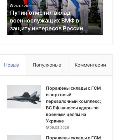
в
допуск
26.07.2026
02.07.2024
защиту
россиян
Путин отметил вклад
«Процесс з
интересов
к
военнослужащих ВМФ в
чудовищно»
России
Олимпиаде
и
защиту интересов России
допуск рос
Новые
Популярные
Комментарии
Поражены склады с ГСМ
и портовый
перевалочный комплекс:
ВС РФ нанесли удары по
военным целям на
Украине
09.08.2026
Поражены склады с ГСМ