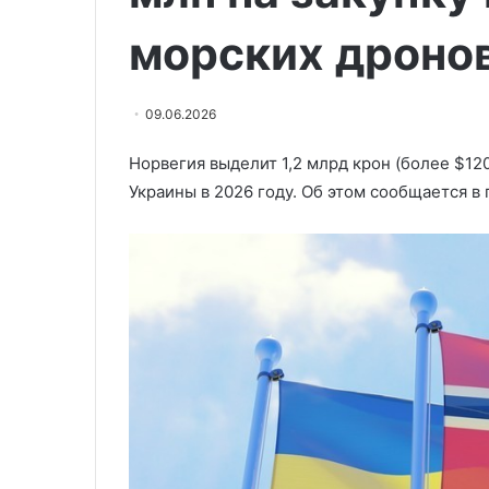
розыск
морских дронов
14.07.2026
Турецкий суд 
Нетаньяху в р
09.06.2026
Норвегия выделит 1,2 млрд крон (более $120
Украины в 2026 году. Об этом сообщается в