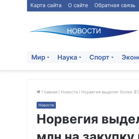
Карта сайта
О сайте
Обратная связь
Мир
Наука
Спорт
Экон
Главная
/
Новости
/
Норвегия выделит более $12
Новости
Турецкий
Норвегия выде
суд
объявил
Нетаньяху
млн на закупку
в