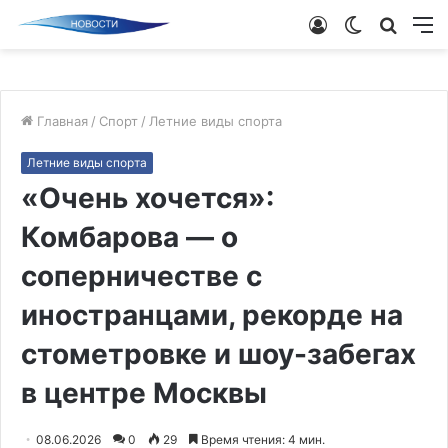
Войти
Switch
Поиск
М
skin
новос
Главная
/
Спорт
/
Летние виды спорта
Летние виды спорта
«Очень хочется»:
Комбарова — о
соперничестве с
иностранцами, рекорде на
стометровке и шоу-забегах
в центре Москвы
08.06.2026
0
29
Время чтения: 4 мин.