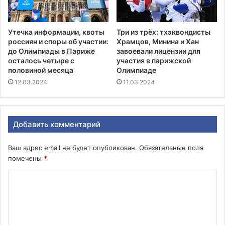
Утечка информации, квоты
Три из трёх: тхэквондисты
россиян и споры об участии:
Храмцов, Минина и Хан
до Олимпиады в Париже
завоевали лицензии для
осталось четыре с
участия в парижской
половиной месяца
Олимпиаде
12.03.2024
11.03.2024
Добавить комментарий
Ваш адрес email не будет опубликован.
Обязательные поля
помечены
*
К
о
м
м