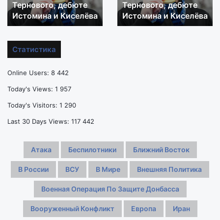
о
Тернового, дебюте
из
медали превратился
вопросах
претендента
Истомина и Киселёва
в середняка РПЛ
к
на
тренерам,
медали
форме
превратился
Статистика
Тернового,
в
дебюте
середняка
Online Users:
8 442
Истомина
РПЛ
и
Today's Views:
1 957
Киселёва
Today's Visitors:
1 290
Last 30 Days Views:
117 442
Атака
Беспилотники
Ближний Восток
В России
ВСУ
В Мире
Внешняя Политика
Военная Операция По Защите Донбасса
Вооруженный Конфликт
Европа
Иран