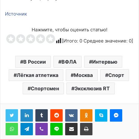
Источник
Нажмите, чтобы оценить статью!
[Итого:
0
Среднее значение:
0
]
В России
ВФЛА
Интервью
Лёгкая атлетика
Москва
Спорт
Спортсмен
Эксклюзив RT
Tumblr
Reddit
Вконтакте
Одноклассники
Skype
Messen
WhatsApp
Telegram
Viber
Line
Поделиться через электронную почту
Печатать