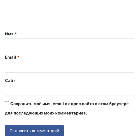
е
н
т
Имя
*
а
р
и
Email
*
й
*
Сайт
Сохранить моё имя, email и адрес сайта в этом браузере
для последующих моих комментариев.