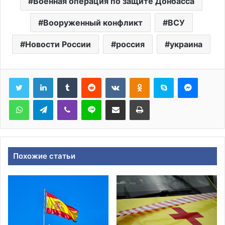
Военная операция по защите Донбасса
Вооруженный конфликт
ВСУ
Новости России
россия
украина
Tumblr
Reddit
Вконтакте
Одноклассники
Skype
Messen
WhatsApp
Telegram
Viber
Line
Поделиться через электронную почту
Печатать
Похожие статьи