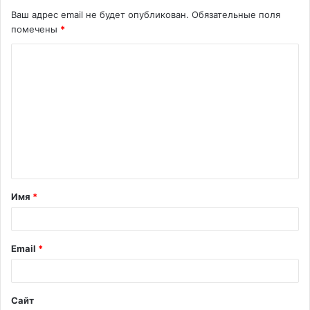
Ваш адрес email не будет опубликован.
Обязательные поля
помечены
*
К
о
м
м
е
н
т
Имя
*
а
р
и
Email
*
й
*
Сайт