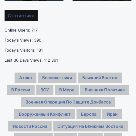
Уильямс
ФРГ
не
нашли
хочет
БПЛА
Статистика
завершать
со
карьеру
взрывчаткой,
Online Users:
717
в
перевозил
46
боеприпасы
Today's Views:
390
лет,
Today's Visitors:
181
несмотря
на
Last 30 Days Views:
112 361
провальную
игру
Атака
Беспилотники
Ближний Восток
В России
ВСУ
В Мире
Внешняя Политика
Военная Операция По Защите Донбасса
Вооруженный Конфликт
Европа
Иран
Новости России
Ситуация На Ближнем Востоке