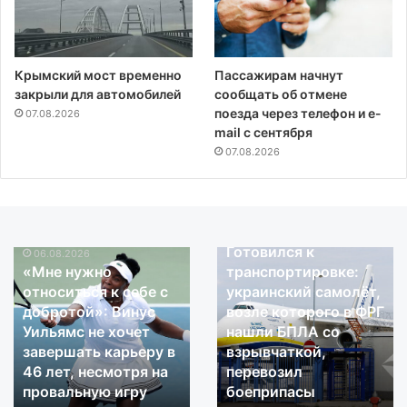
Крымский мост временно
Пассажирам начнут
закрыли для автомобилей
сообщать об отмене
поезда через телефон и e-
07.08.2026
mail с сентября
07.08.2026
06.08.2026
Готовился к
06.08.2026
«Мне
Готовился
«Мне нужно
транспортировке:
нужно
к
относиться к себе с
украинский самолёт,
относиться
транспортировке:
добротой»: Винус
возле которого в ФРГ
к
украинский
Уильямс не хочет
нашли БПЛА со
себе
самолёт,
завершать карьеру в
взрывчаткой,
с
возле
добротой»:
46 лет, несмотря на
которого
перевозил
Винус
в
провальную игру
боеприпасы