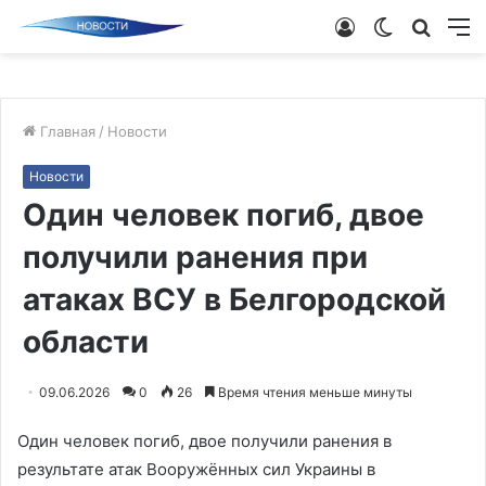
Войти
Switch
Поиск
М
skin
новос
Главная
/
Новости
Новости
Один человек погиб, двое
получили ранения при
атаках ВСУ в Белгородской
области
09.06.2026
0
26
Время чтения меньше минуты
Один человек погиб, двое получили ранения в
результате атак Вооружённых сил Украины в