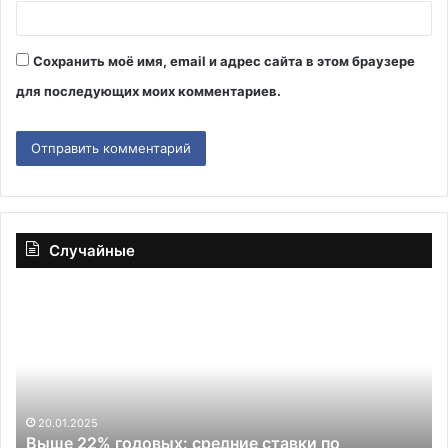
Сохранить моё имя, email и адрес сайта в этом браузере
для последующих моих комментариев.
Случайные
Выше
Yn
22%
Не
годовых:
пл
средние
18
ставки
ию
по
вы
депозитам
в
20.01.2025
Выше 22% годовых: средние ставки по
в
С