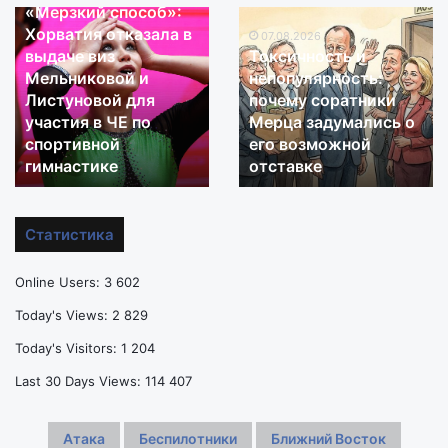
«Мерзкий способ»:
«Мерзкий
Токсичность
Хорватия отказала в
способ»:
и
07.08.2026
выдаче виз
Токсичность и
Хорватия
непопулярность:
Мельниковой и
непопулярность:
отказала
почему
Листуновой для
почему соратники
в
соратники
участия в ЧЕ по
Мерца задумались о
выдаче
Мерца
виз
спортивной
задумались
его возможной
Мельниковой
о
гимнастике
отставке
и
его
Листуновой
возможной
для
отставке
Статистика
участия
в
Online Users:
3 602
ЧЕ
по
Today's Views:
2 829
спортивной
Today's Visitors:
1 204
гимнастике
Last 30 Days Views:
114 407
Атака
Беспилотники
Ближний Восток