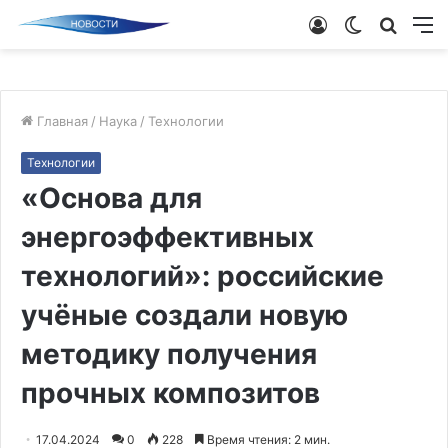
Войти
Switch
Поиск
М
skin
новос
Главная
/
Наука
/
Технологии
Технологии
«Основа для
энергоэффективных
технологий»: российские
учёные создали новую
методику получения
прочных композитов
17.04.2024
0
228
Время чтения: 2 мин.