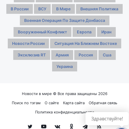
В России
ВСУ
В Мире
Внешняя Политика
Военная Операция По Защите Донбасса
Вооруженный Конфликт
Европа
Иран
Новости России
Ситуация На Ближнем Востоке
Эксклюзив RT
Армия
Россия
Сша
Украина
Новости в мире © Все права защищены 2026
Поиск по тэгам
О сайте
Карта сайта
Обратная связь
Политика конфиденциальности
Здравствуйте!
Twitter
YouTube
vk.com
Одноклассники
Telegram
RSS