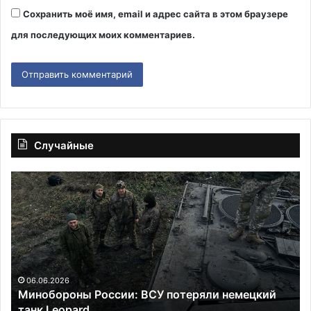
Сохранить моё имя, email и адрес сайта в этом браузере
для последующих моих комментариев.
Случайные
Минобороны
Жи
России:
Ха
ВСУ
ос
потеряли
на
немецкий
11
танк
ле
Leopard
за
го
06.06.2026
ю
Минобороны России: ВСУ потеряли немецкий
и
танк Leopard
оп