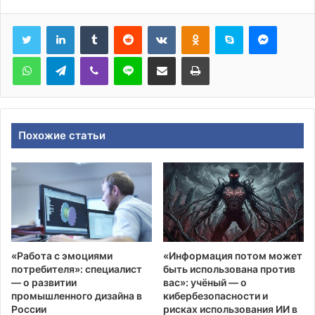
Tumblr
Reddit
Вконтакте
Одноклассники
Skype
Messen
WhatsApp
Telegram
Viber
Line
Поделиться через электронную почту
Печатать
Похожие статьи
«Работа с эмоциями
«Информация потом может
потребителя»: специалист
быть использована против
— о развитии
вас»: учёный — о
промышленного дизайна в
кибербезопасности и
России
рисках использования ИИ в