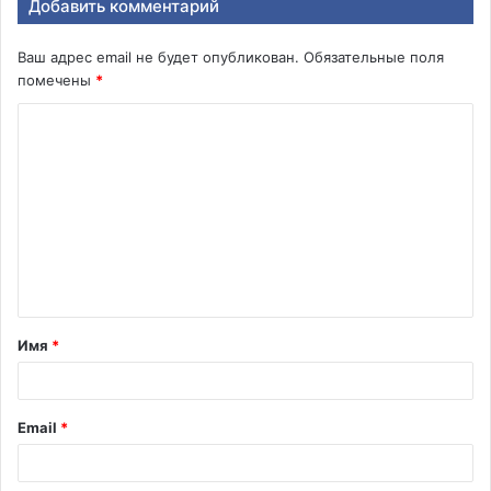
Добавить комментарий
Ваш адрес email не будет опубликован.
Обязательные поля
помечены
*
К
о
м
м
е
н
т
Имя
*
а
р
и
Email
*
й
*