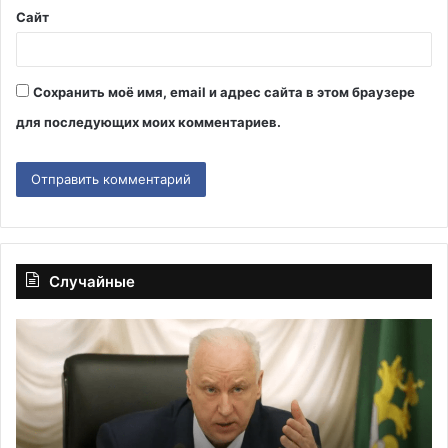
Сайт
Сохранить моё имя, email и адрес сайта в этом браузере
для последующих моих комментариев.
Случайные
Бастрыкин
Фа
возложил
—
цветы
о
к
те
Могиле
ВС
Неизвестного
в