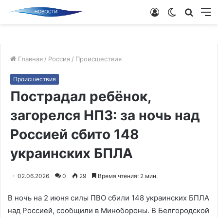
Войти
Switch
Поиск
М
skin
новос
Главная
/
Россия
/
Происшествия
Происшествия
Пострадал ребёнок,
загорелся НПЗ: за ночь над
Россией сбито 148
украинских БПЛА
02.06.2026
0
29
Время чтения: 2 мин.
В ночь на 2 июня силы ПВО сбили 148 украинских БПЛА
над Россией, сообщили в Минобороны. В Белгородской