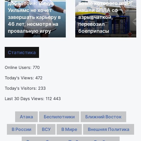
добротой»: Винус
возле которого в ФРГ
к
украинский
Уильямс не хочет
нашли БПЛА со
себе
самолёт,
завершать карьеру в
взрывчаткой,
с
возле
добротой»:
46 лет, несмотря на
которого
перевозил
Винус
в
провальную игру
боеприпасы
Уильямс
ФРГ
не
нашли
хочет
БПЛА
Статистика
завершать
со
карьеру
взрывчаткой,
Online Users:
770
в
перевозил
46
боеприпасы
Today's Views:
472
лет,
Today's Visitors:
233
несмотря
на
Last 30 Days Views:
112 443
провальную
игру
Атака
Беспилотники
Ближний Восток
В России
ВСУ
В Мире
Внешняя Политика