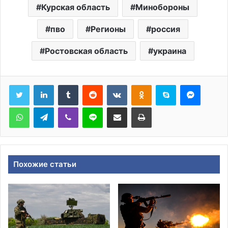
Курская область
Минобороны
пво
Регионы
россия
Ростовская область
украина
Tumblr
Reddit
Вконтакте
Одноклассники
Skype
Messen
WhatsApp
Telegram
Viber
Line
Поделиться через электронную почту
Печатать
Похожие статьи