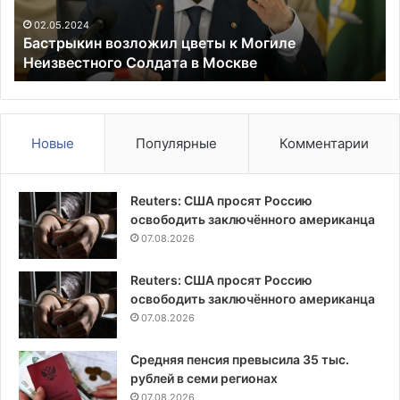
Солдата
ЛН
в
р
02.05.2024
Бастрыкин возложил цветы к Могиле
Москве
Зе
Неизвестного Солдата в Москве
по
лю
су
Новые
Популярные
Комментарии
Reuters: США просят Россию
освободить заключённого американца
07.08.2026
Reuters: США просят Россию
освободить заключённого американца
07.08.2026
Средняя пенсия превысила 35 тыс.
рублей в семи регионах
07.08.2026