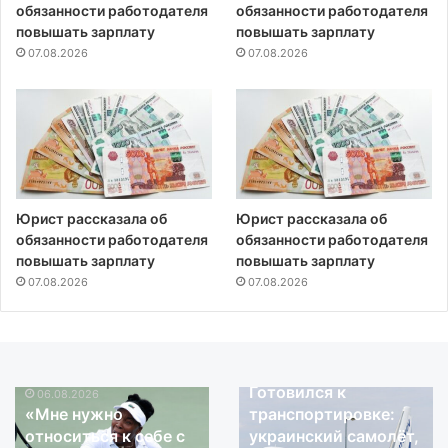
обязанности работодателя
обязанности работодателя
повышать зарплату
повышать зарплату
07.08.2026
07.08.2026
Юрист рассказала об
Юрист рассказала об
обязанности работодателя
обязанности работодателя
повышать зарплату
повышать зарплату
07.08.2026
07.08.2026
06.08.2026
Готовился к
06.08.2026
«Мне
Готовился
«Мне нужно
транспортировке:
нужно
к
относиться к себе с
украинский самолёт,
относиться
транспортировке: