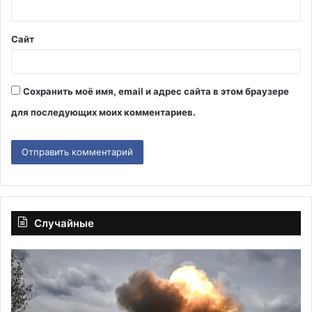
й
*
Сайт
Сохранить моё имя, email и адрес сайта в этом браузере
для последующих моих комментариев.
Случайные
Удары
От
по
на
складам
те
боеприпасов
ат