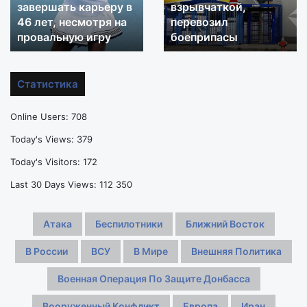
завершать карьеру в
взрывчаткой,
с
возле
добротой»:
46 лет, несмотря на
которого
перевозил
Винус
в
провальную игру
боеприпасы
Уильямс
ФРГ
не
нашли
хочет
БПЛА
Статистика
завершать
со
карьеру
взрывчаткой,
Online Users:
708
в
перевозил
46
боеприпасы
Today's Views:
379
лет,
Today's Visitors:
172
несмотря
на
Last 30 Days Views:
112 350
провальную
игру
Атака
Беспилотники
Ближний Восток
В России
ВСУ
В Мире
Внешняя Политика
Военная Операция По Защите Донбасса
Вооруженный Конфликт
Европа
Иран