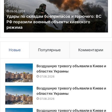
и
ВС
горючего:
Р
ВС
на
09.06.2026
Удары по складам боеприпасов и горючего: ВС
РФ
ма
РФ поразили военные объекты киевского
поразили
уд
режима
военные
по
объекты
об
киевского
ВП
режима
и
эн
Новые
Популярные
Комментарии
Ук
Воздушную тревогу объявили в Киеве и
областях Украины
07.08.2026
Воздушную тревогу объявили в Киеве и
областях Украины
07.08.2026
Воздушную тревогу объявили в Киеве и