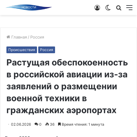
Войти
Switch
Поиск
М
skin
новос
Главная
/
Россия
Происшествия
Россия
Растущая обеспокоенность
в российской авиации из-за
заявлений о размещении
военной техники в
гражданских аэропортах
02.06.2026
0
36
Время чтения: 1 минута