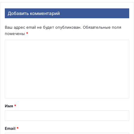
Добавить комментарий
Ваш адрес email не будет опубликован.
Обязательные поля
помечены
*
К
о
м
м
е
н
т
Имя
*
а
р
и
Email
*