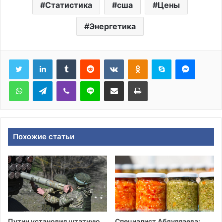
Статистика
сша
Цены
Энергетика
Tumblr
Reddit
Вконтакте
Одноклассники
Skype
Messen
WhatsApp
Telegram
Viber
Line
Поделиться через электронную почту
Печатать
Похожие статьи
Путин установил штатную
Специалист Абдуллаева: