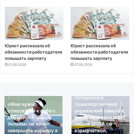
Юрист рассказала об
Юрист рассказала об
обязанности работодателя
обязанности работодателя
повышать зарплату
повышать зарплату
07.08.2026
07.08.2026
06.08.2026
Готовился к
06.08.2026
«Мне
Готовился
«Мне нужно
транспортировке:
нужно
к
относиться к себе с
украинский самолёт,
относиться
транспортировке:
добротой»: Винус
возле которого в ФРГ
к
украинский
Уильямс не хочет
нашли БПЛА со
себе
самолёт,
завершать карьеру в
взрывчаткой,
с
возле