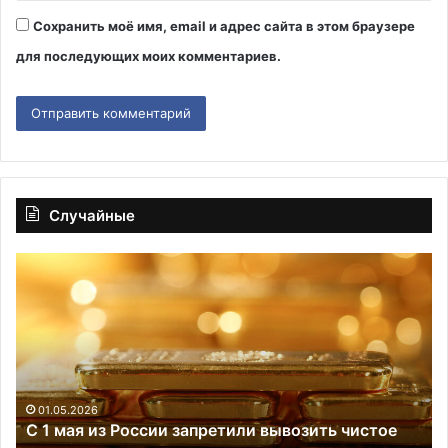
Сохранить моё имя, email и адрес сайта в этом браузере
для последующих моих комментариев.
Случайные
С 1
RM
мая
Зе
из России
по
запретили
С
вывозить
пр
чистое
в
золото
По
в слитках
и
01.05.2026
С 1 мая из России запретили вывозить чистое
вс