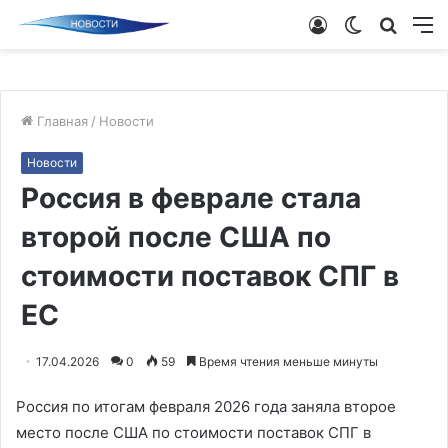
Войти
Switch
Поиск
М
skin
новос
Главная
/
Новости
Новости
Россия в феврале стала
второй после США по
стоимости поставок СПГ в
ЕС
17.04.2026
0
59
Время чтения меньше минуты
Россия по итогам февраля 2026 года заняла второе
место после США по стоимости поставок СПГ в