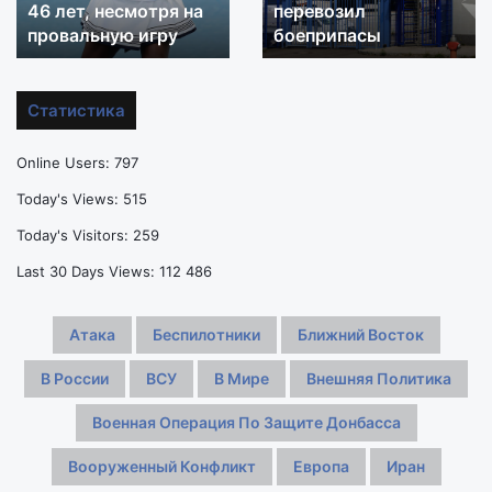
добротой»:
46 лет, несмотря на
которого
перевозил
Винус
в
провальную игру
боеприпасы
Уильямс
ФРГ
не
нашли
хочет
БПЛА
Статистика
завершать
со
карьеру
взрывчаткой,
Online Users:
797
в
перевозил
46
боеприпасы
Today's Views:
515
лет,
Today's Visitors:
259
несмотря
на
Last 30 Days Views:
112 486
провальную
игру
Атака
Беспилотники
Ближний Восток
В России
ВСУ
В Мире
Внешняя Политика
Военная Операция По Защите Донбасса
Вооруженный Конфликт
Европа
Иран