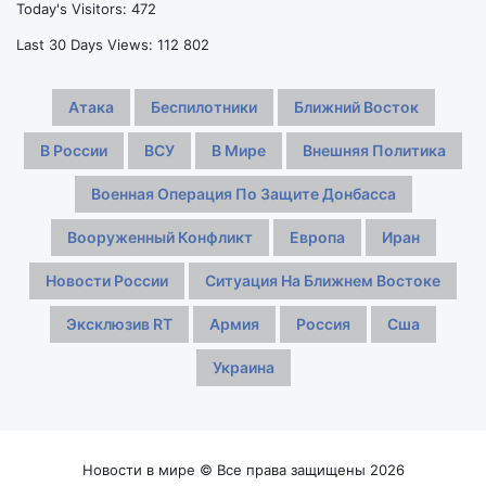
Today's Visitors:
472
несмотря
на
Last 30 Days Views:
112 802
провальную
игру
Атака
Беспилотники
Ближний Восток
В России
ВСУ
В Мире
Внешняя Политика
Военная Операция По Защите Донбасса
Вооруженный Конфликт
Европа
Иран
Новости России
Ситуация На Ближнем Востоке
Эксклюзив RT
Армия
Россия
Сша
Украина
Новости в мире © Все права защищены 2026