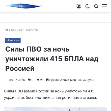
Войти
Switch
Поиск
М
skin
новос
Главная
/
Новости
Новости
Силы ПВО за ночь
уничтожили 415 БПЛА над
Россией
08.07.2026
0
21
Время чтения меньше минуты
Силы ПВО армии России за ночь уничтожили 415
украинских беспилотников над регионами страны.