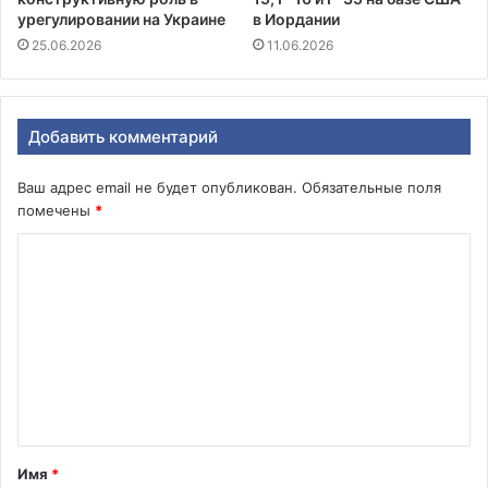
урегулировании на Украине
в Иордании
25.06.2026
11.06.2026
Добавить комментарий
Ваш адрес email не будет опубликован.
Обязательные поля
помечены
*
К
о
м
м
е
н
т
Имя
*
а