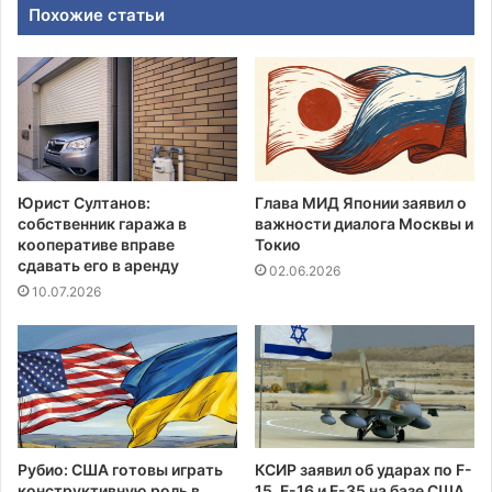
Похожие статьи
Юрист Султанов:
Глава МИД Японии заявил о
собственник гаража в
важности диалога Москвы и
кооперативе вправе
Токио
сдавать его в аренду
02.06.2026
10.07.2026
Рубио: США готовы играть
КСИР заявил об ударах по F-
конструктивную роль в
15, F-16 и F-35 на базе США