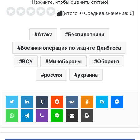
Нажмите, чтобы оценить статью!
[Итого:
0
Среднее значение:
0
]
Атака
Беспилотники
Военная операция по защите Донбасса
ВСУ
Минобороны
Оборона
россия
украина
Tumblr
Reddit
Вконтакте
Одноклассники
Skype
Messen
WhatsApp
Telegram
Viber
Line
Поделиться через электронную почту
Печатать