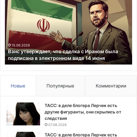
Вэнс
Ву
утверждает,
вс
что
с
сделка
Зе
с
в
Ираном
Бе
была
8
подписана
ав
15.06.2026
Вэнс утверждает, что сделка с Ираном была
в
подписана в электронном виде 14 июня
электронном
виде
14
июня
Новые
Популярные
Комментарии
ТАСС: в деле блогера Лерчек есть
другие фигуранты, они скрылись от
следствия
07.08.2026
ТАСС: в деле блогера Лерчек есть