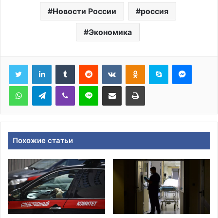
Новости России
россия
Экономика
Tumblr
Reddit
Вконтакте
Одноклассники
Skype
Messen
WhatsApp
Telegram
Viber
Line
Поделиться через электронную почту
Печатать
Похожие статьи