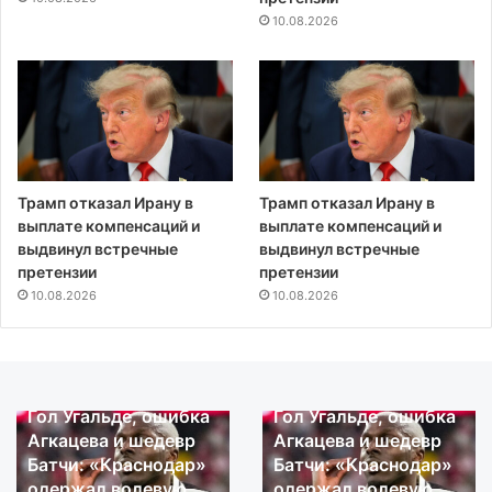
10.08.2026
Трамп отказал Ирану в
Трамп отказал Ирану в
выплате компенсаций и
выплате компенсаций и
выдвинул встречные
выдвинул встречные
претензии
претензии
10.08.2026
10.08.2026
10.08.2026
10.08.2026
Гол Угальде, ошибка
Гол Угальде, ошибка
Гол
Гол
Агкацева и шедевр
Агкацева и шедевр
Угальде,
Угальде,
Батчи: «Краснодар»
Батчи: «Краснодар»
ошибка
ошибка
одержал волевую
одержал волевую
Агкацева
Агкацева