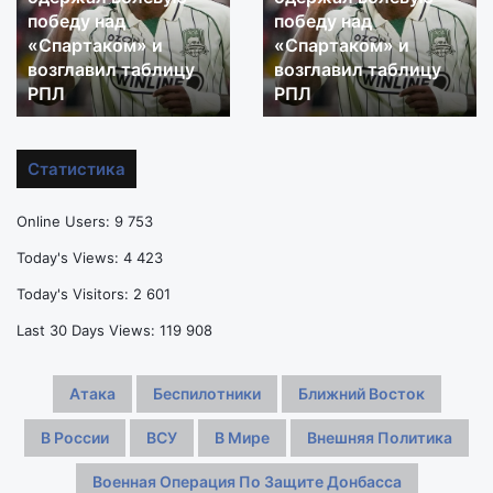
победу над
победу над
и
и
«Спартаком» и
«Спартаком» и
шедевр
шедевр
Батчи:
возглавил таблицу
Батчи:
возглавил таблицу
«Краснодар»
«Краснодар»
РПЛ
РПЛ
одержал
одержал
волевую
волевую
победу
победу
Статистика
над
над
«Спартаком»
«Спартаком»
Online Users:
9 753
и
и
возглавил
возглавил
Today's Views:
4 423
таблицу
таблицу
Today's Visitors:
2 601
РПЛ
РПЛ
Last 30 Days Views:
119 908
Атака
Беспилотники
Ближний Восток
В России
ВСУ
В Мире
Внешняя Политика
Военная Операция По Защите Донбасса