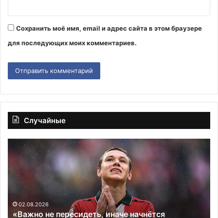
Сохранить моё имя, email и адрес сайта в этом браузере
для последующих моих комментариев.
Случайные
«Важно
Ми
не
о
пересидеть,
чи
иначе
10
начнётся
ба
стагнация»:
ре
Батраков
на
02.08.2026
«Важно не пересидеть, иначе начнётся
может
ЕГ