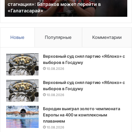
стагнация»: Батраков может перейти в
перейти
со
«Галатасарай»
в
97
«Галатасарай»
Новые
Популярные
Комментарии
Верховный суд снял партию «Яблоко» с
выборов в Госдуму
10.08.2026
Верховный суд снял партию «Яблоко» с
выборов в Госдуму
10.08.2026
Бородин выиграл золото чемпионата
Европы на 400 м комплексным
плаванием
10.08.2026