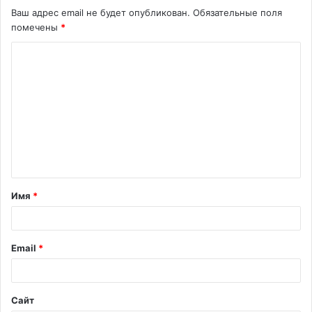
Ваш адрес email не будет опубликован.
Обязательные поля
помечены
*
К
о
м
м
е
н
т
Имя
*
а
р
и
Email
*
й
*
Сайт