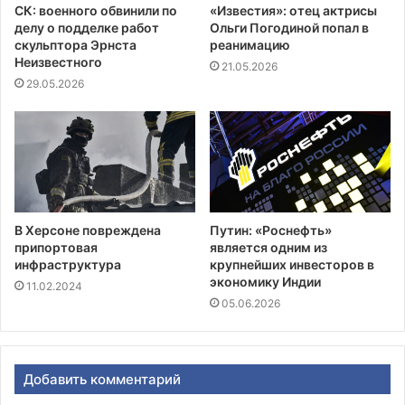
СК: военного обвинили по
«Известия»: отец актрисы
делу о подделке работ
Ольги Погодиной попал в
скульптора Эрнста
реанимацию
Неизвестного
21.05.2026
29.05.2026
В Херсоне повреждена
Путин: «Роснефть»
припортовая
является одним из
инфраструктура
крупнейших инвесторов в
экономику Индии
11.02.2024
05.06.2026
Добавить комментарий