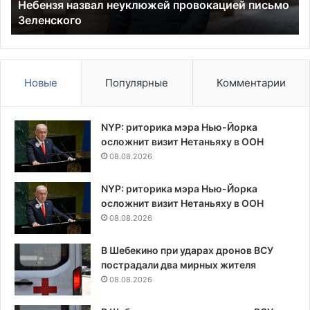
о
гражданство и начать выступать за сборную
спортивное
об
США
гражданство
и
начать
выступать
за
Новые
Популярные
Комментарии
сборную
США
NYP: риторика мэра Нью-Йорка
осложнит визит Нетаньяху в ООН
08.08.2026
NYP: риторика мэра Нью-Йорка
осложнит визит Нетаньяху в ООН
08.08.2026
В Шебекино при ударах дронов ВСУ
пострадали два мирных жителя
08.08.2026