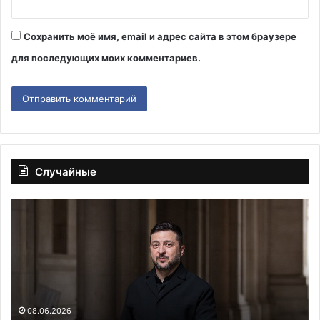
Сохранить моё имя, email и адрес сайта в этом браузере
для последующих моих комментариев.
Случайные
«Там
Бл
будет
Ки
несколько
ув
проще»:
за
фигуристка
сл
Морозов
30.05.2024
да
«Там будет несколько проще»: фигуристка
может
ко
Морозов может сменить спортивное
сменить
И