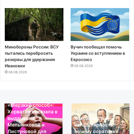
Минобороны России: ВСУ
Вучич пообещал помочь
пытались перебросить
Украине со вступлением в
резервы для удержания
Евросоюз
Ивановки
08.08.2026
08.08.2026
07.08.2026
07.08.2026
«Чудовищное
Один
«Чудовищное
Один за всех: второе
преступление»:
за
преступление»: экс-
золото Тернового на
экс-
всех:
футболист сборной
вышке порадовало,
футболист
второе
Уганды скончался в
но не отменило
сборной
золото