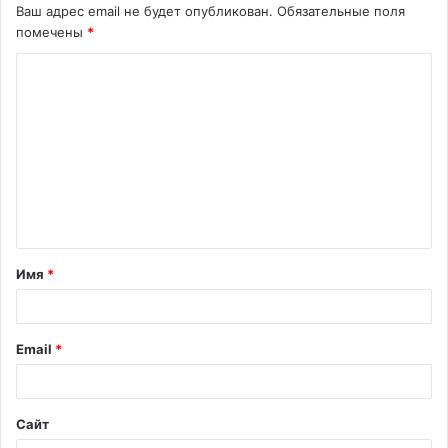
Ваш адрес email не будет опубликован.
Обязательные поля
помечены
*
К
о
м
м
е
н
т
Имя
*
а
р
и
Email
*
й
*
Сайт