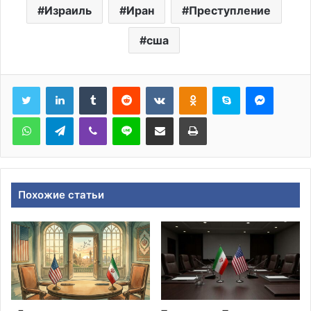
Израиль
Иран
Преступление
сша
Tumblr
Reddit
Вконтакте
Одноклассники
Skype
Messen
WhatsApp
Telegram
Viber
Line
Поделиться через электронную почту
Печатать
Похожие статьи