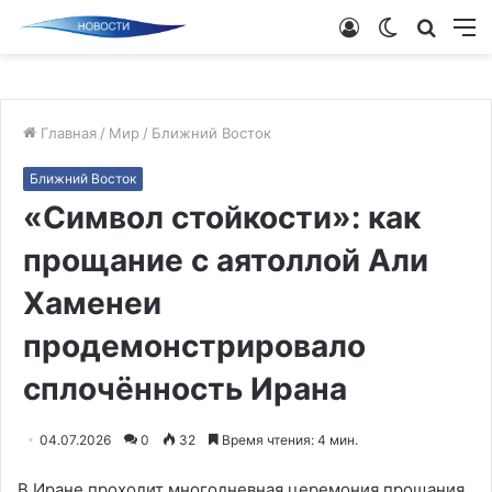
Войти
Switch
Поиск
М
skin
новос
Главная
/
Мир
/
Ближний Восток
Ближний Восток
«Символ стойкости»: как
прощание с аятоллой Али
Хаменеи
продемонстрировало
сплочённость Ирана
04.07.2026
0
32
Время чтения: 4 мин.
В Иране проходит многодневная церемония прощания