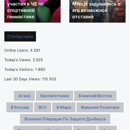
27 лет после
проблем сборной
Уганды
Тернового
скончался
нападения
на
России по прыжкам в
в
вышке
неизвестных
воду
27
порадовало,
лет
но
после
не
Статистика
нападения
отменило
неизвестных
проблем
Online Users:
4 291
сборной
России
Today's Views:
3 925
по
Today's Visitors:
1 890
прыжкам
в
Last 30 Days Views:
115 503
воду
Атака
Беспилотники
Ближний Восток
В России
ВСУ
В Мире
Внешняя Политика
Военная Операция По Защите Донбасса