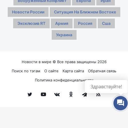
Вооруженный Конфликт
Европа
Иран
Новости России
Ситуация На Ближнем Востоке
Эксклюзив RT
Армия
Россия
Сша
Украина
Новости в мире © Все права защищены 2026
Поиск по тэгам
О сайте
Карта сайта
Обратная связь
Политика конфиденциальности
Здравствуйте!
Twitter
YouTube
vk.com
Одноклассники
Telegram
RSS