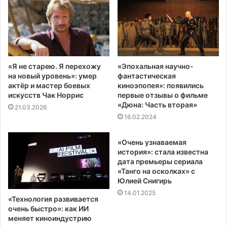
«Я не старею. Я перехожу
«Эпохальная научно-
на новый уровень»: умер
фантастическая
актёр и мастер боевых
киноэпопея»: появились
искусств Чак Норрис
первые отзывы о фильме
«Дюна: Часть вторая»
21.03.2026
16.02.2024
«Очень узнаваемая
история»: стала известна
дата премьеры сериала
«Танго на осколках» с
Юлией Снигирь
14.01.2025
«Технология развивается
очень быстро»: как ИИ
меняет киноиндустрию