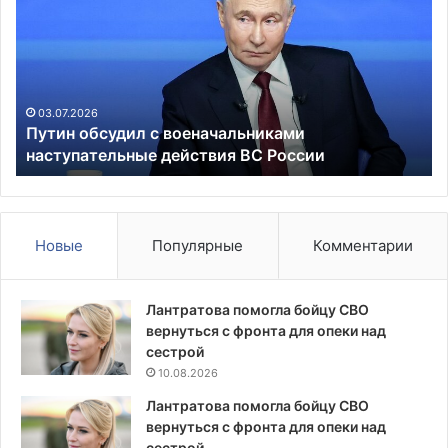
с
дв
военачальниками
по
наступательные
ма
действия
на
ВС
в
России
пя
03.07.2026
Путин обсудил с военачальниками
наступательные действия ВС России
Новые
Популярные
Комментарии
Лантратова помогла бойцу СВО
вернуться с фронта для опеки над
сестрой
10.08.2026
Лантратова помогла бойцу СВО
вернуться с фронта для опеки над
сестрой