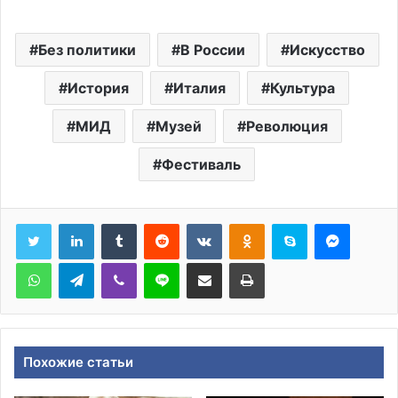
Без политики
В России
Искусство
История
Италия
Культура
МИД
Музей
Революция
Фестиваль
Tumblr
Reddit
Вконтакте
Одноклассники
Skype
Messen
WhatsApp
Telegram
Viber
Line
Поделиться через электронную почту
Печатать
Похожие статьи