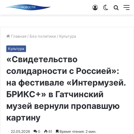
Войти
Switch
Поиск
М
skin
новос
Главная
/
Без политики
/
Культура
Культура
«Свидетельство
солидарности с Россией»:
на фестивале «Интермузей.
БРИКС+» в Гатчинский
музей вернули пропавшую
картину
22.05.2026
0
61
Время чтения: 2 мин.