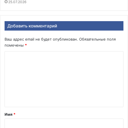
25.07.2026
Добавить комментарий
Ваш адрес email не будет опубликован.
Обязательные поля
помечены
*
К
о
м
м
е
н
т
Имя
*
а
р