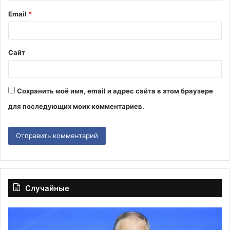
и
Email
*
й
*
Сайт
Сохранить моё имя, email и адрес сайта в этом браузере
для последующих моих комментариев.
Случайные
Путин
Пе
обсудил
из