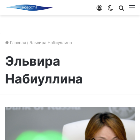
Войти
Switch
Поиск
М
skin
новос
Главная
/
Эльвира Набиуллина
Эльвира
Набиуллина