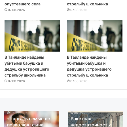
опустевшего села
стрельбу школьника
07.08.2026
07.08.2026
В Таиланде найдены
В Таиланде найдены
убитыми бабушка и
убитыми бабушка и
дедушка устроившего
дедушка устроившего
стрельбу школьника
стрельбу школьника
07.08.2026
07.08.2026
07.08.2026
06.08.2026
«Трогать
Ракетная
«Трогать семью не
Ракетная
семью
недостаточность:
позволю»: сына
недостаточность:
не
что