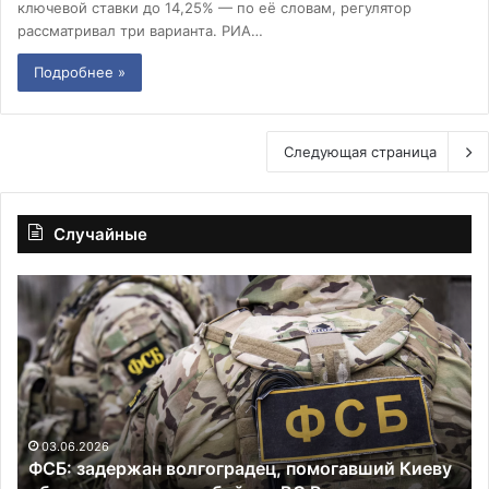
ключевой ставки до 14,25% — по её словам, регулятор
рассматривал три варианта. РИА…
Подробнее »
Следующая страница
Случайные
«После
выполнения
ц,
задачи
й
он
изменился»:
ь
как
потомок
31.07.2026
«После выпо
философа
26
держан волгоградец, помогавший Киеву
потомок фи
Розанова