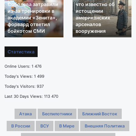
Соболева затравили
что известно об
позволю»:
известно
из-за тренировки в
истощении
сына
об
академии «Зенита»,
американских
Соболева
истощении
затравили
форвард ответил
американских
арсеналов
из-
арсеналов
бойкотом СМИ
вооружения
за
вооружения
тренировки
в
Статистика
академии
«Зенита»,
Online Users:
1 476
форвард
ответил
Today's Views:
1 499
бойкотом
Today's Visitors:
937
СМИ
Last 30 Days Views:
113 470
Атака
Беспилотники
Ближний Восток
В России
ВСУ
В Мире
Внешняя Политика