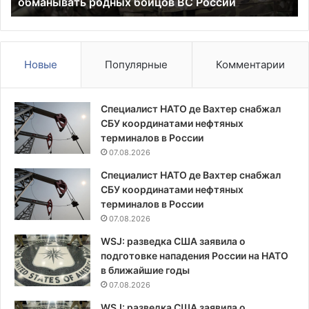
ать родных бойцов ВС России
помогает б
психологически
помогает
бойцам
на
СВО
Новые
Популярные
Комментарии
Специалист НАТО де Вахтер снабжал
СБУ координатами нефтяных
терминалов в России
07.08.2026
Специалист НАТО де Вахтер снабжал
СБУ координатами нефтяных
терминалов в России
07.08.2026
WSJ: разведка США заявила о
подготовке нападения России на НАТО
в ближайшие годы
07.08.2026
WSJ: разведка США заявила о