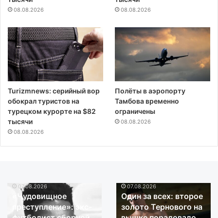
08.08.2026
08.08.2026
Turizmnews: серийный вор
Полёты в аэропорту
обокрал туристов на
Тамбова временно
турецком курорте на $82
ограничены
тысячи
08.08.2026
08.08.2026
07.08.2026
07.08.2026
«Чудовищное
Один
«Чудовищное
Один за всех: второе
преступление»:
за
преступление»: экс-
золото Тернового на
экс-
всех:
футболист сборной
вышке порадовало,
футболист
второе