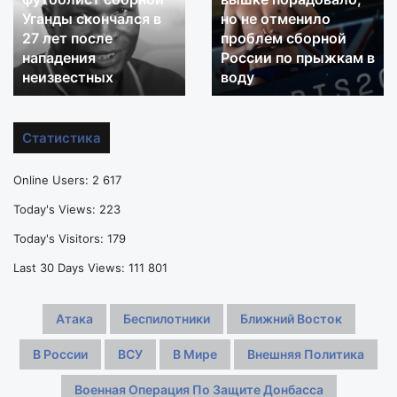
Уганды скончался в
но не отменило
сборной
золото
27 лет после
проблем сборной
Уганды
Тернового
скончался
нападения
на
России по прыжкам в
в
вышке
неизвестных
воду
27
порадовало,
лет
но
после
не
Статистика
нападения
отменило
неизвестных
проблем
Online Users:
2 617
сборной
России
Today's Views:
223
по
Today's Visitors:
179
прыжкам
в
Last 30 Days Views:
111 801
воду
Атака
Беспилотники
Ближний Восток
В России
ВСУ
В Мире
Внешняя Политика
Военная Операция По Защите Донбасса