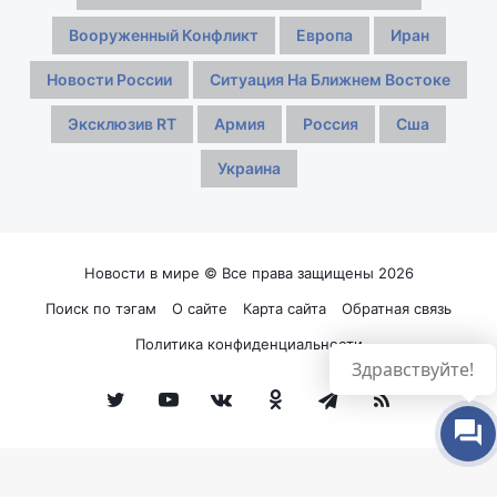
Вооруженный Конфликт
Европа
Иран
Новости России
Ситуация На Ближнем Востоке
Эксклюзив RT
Армия
Россия
Сша
Украина
Новости в мире © Все права защищены 2026
Поиск по тэгам
О сайте
Карта сайта
Обратная связь
Политика конфиденциальности
Здравствуйте!
Twitter
YouTube
vk.com
Одноклассники
Telegram
RSS