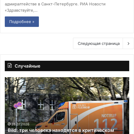
адмиралтействе в Санкт-Петербурге. РИА Новости
«Здравствуйте,…
Подробнее »
Следующая страница
Случайные
Bild:
Пу
три
пе
человека
М
находятся
по
в
по
критическом
пе
состоянии
пр
после
ин
26.07.2026
Bild: три человека находятся в критическом
наезда
сп