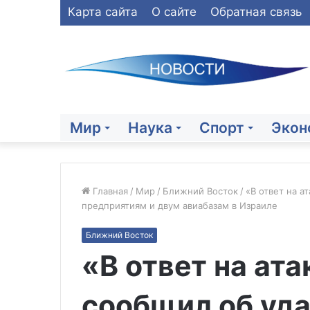
Карта сайта
О сайте
Обратная связь
Мир
Наука
Спорт
Экон
Главная
/
Мир
/
Ближний Восток
/
«В ответ на а
предприятиям и двум авиабазам в Израиле
Бойцы
Ближний Восток
«БАРС-
«В ответ на ата
Сармат»
сбивают
БПЛА
сообщил об уда
ВСУ
23.07.2026