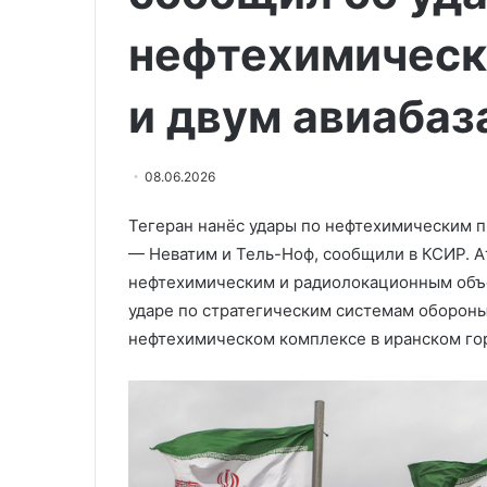
на
Бойцы «БАРС-
подлёте
нефтехимическ
сбивают БПЛА 
к
к городам ДНР
городам
и двум авиабаз
ДНР
08.06.2026
Тегеран нанёс удары по нефтехимическим п
— Неватим и Тель-Ноф, сообщили в КСИР. А
нефтехимическим и радиолокационным объе
ударе по стратегическим системам оборон
нефтехимическом комплексе в иранском го