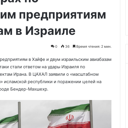
Астане
Сармат»
29.05.2026
им предприятиям
ВСУ на подлёте
Путин участвует в заседании
ВЕЭС в Астане
ам в Израиле
0
36
Время чтения: 2 мин.
редприятиям в Хайфе и двум израильским авиабазам
таки стали ответом на удары Израиля по
ктам Ирана. В ЦАХАЛ заявили о «масштабном
ы» исламской республики и поражении целей на
роде Бендер-Махшехр.