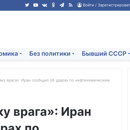
Twitter
YouTube
vk.com
Одноклассники
Telegram
RSS
Войти / Зарегистрироват
омика
Без политики
Бывший СССР
таку врага»: Иран сообщил об ударах по нефтехимическим
Путин
участвует
ку врага»: Иран
в
заседании
ВЕЭС
рах по
в