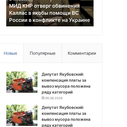
якобы
МИД КНР отверг обвинения
США пообе
помощи
Каллас в якобы помощи ВС
масштабну
ВС
России в конфликте на Украине
помощь
России
в
конфликте
на
Украине
Новые
Популярные
Комментарии
Депутат Якубовский:
компенсация платы за
вывоз мусора положена
ряду категорий
06.08.2026
Депутат Якубовский:
компенсация платы за
вывоз мусора положена
ряду категорий