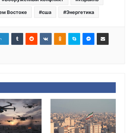
ем Востоке
сша
Энергетика
Tumblr
Reddit
Вконтакте
Одноклассники
Skype
Messenger
Поделиться через электронную почту
n