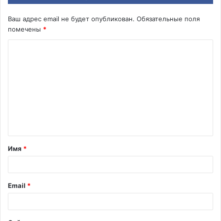
Ваш адрес email не будет опубликован.
Обязательные поля
помечены
*
К
о
м
м
е
н
т
Имя
*
а
р
и
Email
*
й
*