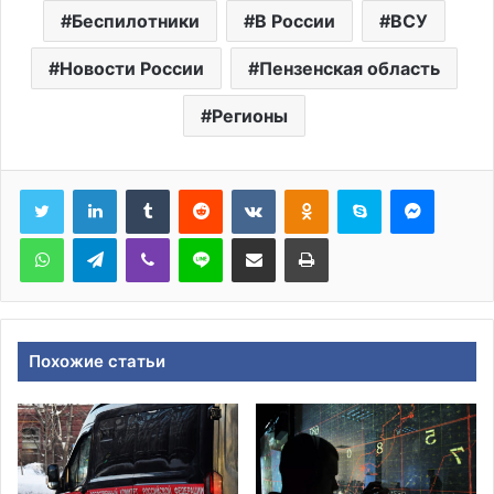
Беспилотники
В России
ВСУ
Новости России
Пензенская область
Регионы
Tumblr
Reddit
Вконтакте
Одноклассники
Skype
Messen
WhatsApp
Telegram
Viber
Line
Поделиться через электронную почту
Печатать
Похожие статьи