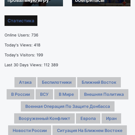
провальную игру
боеприпасы
Уильямс
ФРГ
не
нашли
хочет
БПЛА
Статистика
завершать
со
карьеру
взрывчаткой,
Online Users:
736
в
перевозил
46
боеприпасы
Today's Views:
418
лет,
Today's Visitors:
199
несмотря
на
Last 30 Days Views:
112 389
провальную
игру
Атака
Беспилотники
Ближний Восток
В России
ВСУ
В Мире
Внешняя Политика
Военная Операция По Защите Донбасса
Вооруженный Конфликт
Европа
Иран
Новости России
Ситуация На Ближнем Востоке