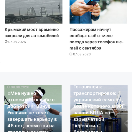
Крымский мост временно
Пассажирам начнут
закрыли для автомобилей
сообщать об отмене
поезда через телефон и e-
07.08.2026
mail с сентября
07.08.2026
06.08.2026
Готовился к
06.08.2026
«Мне
Готовился
«Мне нужно
транспортировке:
нужно
к
относиться к себе с
украинский самолёт,
относиться
транспортировке:
добротой»: Винус
возле которого в ФРГ
к
украинский
Уильямс не хочет
нашли БПЛА со
себе
самолёт,
завершать карьеру в
взрывчаткой,
с
возле
добротой»:
46 лет, несмотря на
которого
перевозил
Винус
в