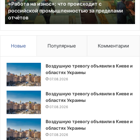
«Работа на износ»: что происходит с
промышленностью
российской промышленностью за пределами
за
отчётов
пределами
отчётов
Новые
Популярные
Комментарии
Воздушную тревогу объявили в Киеве и
областях Украины
07.08.2026
Воздушную тревогу объявили в Киеве и
областях Украины
07.08.2026
Воздушную тревогу объявили в Киеве и
областях Украины
07.08.2026