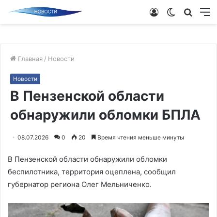
Войти
Switch
Поиск
М
skin
новос
Главная
/
Новости
Новости
В Пензенской области
обнаружили обломки БПЛА
08.07.2026
0
20
Время чтения меньше минуты
В Пензенской области обнаружили обломки
беспилотника, территория оцеплена, сообщил
губернатор региона Олег Мельниченко.