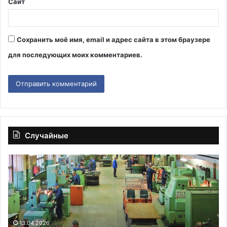
Сайт
Сохранить моё имя, email и адрес сайта в этом браузере
для последующих моих комментариев.
Случайные
«Работа
Не
на
ра
износ»:
де
что
ра
происходит
со
с
с
российской
Ли
13.04.2026