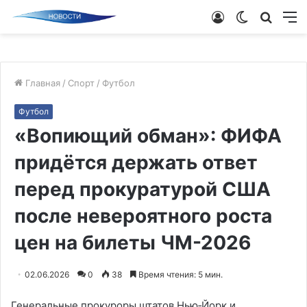
Войти
Switch
Поиск
М
skin
новос
Главная
/
Спорт
/
Футбол
Футбол
«Вопиющий обман»: ФИФА
придётся держать ответ
перед прокуратурой США
после невероятного роста
цен на билеты ЧМ-2026
02.06.2026
0
38
Время чтения: 5 мин.
Генеральные прокуроры штатов Нью‑Йорк и