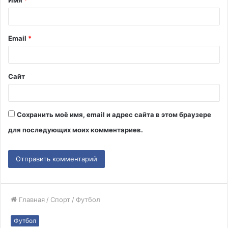
Имя
*
а
р
и
Email
*
й
*
Сайт
Сохранить моё имя, email и адрес сайта в этом браузере
для последующих моих комментариев.
Главная
/
Спорт
/
Футбол
Футбол