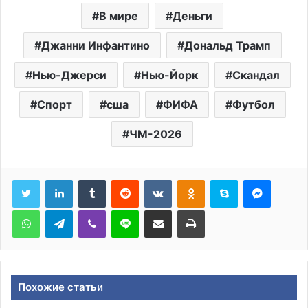
В мире
Деньги
Джанни Инфантино
Дональд Трамп
Нью-Джерси
Нью-Йорк
Скандал
Спорт
сша
ФИФА
Футбол
ЧМ-2026
Tumblr
Reddit
Вконтакте
Одноклассники
Skype
Messen
WhatsApp
Telegram
Viber
Line
Поделиться через электронную почту
Печатать
Похожие статьи