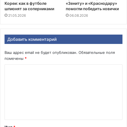
Кореи: как в футболе
«Зениту» и «Краснодару»
шпионят за соперниками
помогли победить новички
21.05.2026
06.08.2026
Добавить комментарий
Ваш адрес email не будет опубликован.
Обязательные поля
помечены
*
К
о
м
м
е
н
т