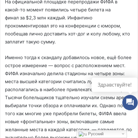
На официальной площадке перепродажи ФИФА в
какой-то момент появились четыре билета на
финал за $2,3 млн каждый. Инфантино
прокомментировал это на конференции с юмором,
пообещав лично доставить хот-дог и колу любому, кто
заплатит такую сумму.
Именно тогда к скандалу добавилось новое, ещё более
острое измерение — вопрос с расположением мест.
ФИФА изначально делила стадионы на четыре зоны:
места высшей категории считались лучшими и
Здравствуйте!
располагались в наиболее привлекательных секторах.
Тысячи болельщиков тщательно изучали схемы арен,
выбирали точки обзора и оплачивали их. Однако после
того как многие уже приобрели билеты, ФИФА ввела
новые «фронтальные» зоны, включавшие самые
желанные места в каждой категории, — разумеется, по
Русский
значительно более высоким ценам. В результате