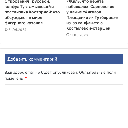
Откровения Трусовой,
«Жаль, что ребята
конфуз Туктамышевой и
побежали»: Сарновские
постановка Косторной: что
ушли из «Ангелов
обсуждают в мире
Плющенко» к Тутберидзе
фигурного катания
из-за конфликта с
Костылевой-старшей
21.04.2024
11.03.2026
Добавить комментарий
Ваш адрес email не будет опубликован.
Обязательные поля
помечены
*
К
о
м
м
е