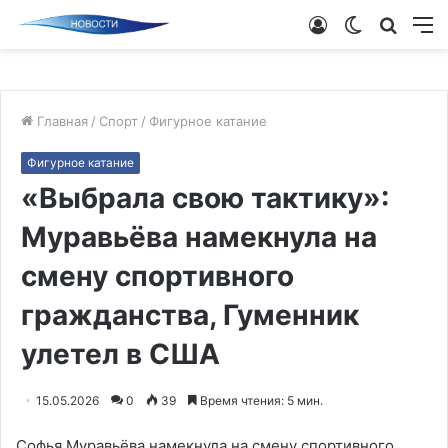
Войти
Switch
Поиск
М
skin
новос
Главная
/
Спорт
/
Фигурное катание
Фигурное катание
«Выбрала свою тактику»:
Муравьёва намекнула на
смену спортивного
гражданства, Гуменник
улетел в США
15.05.2026
0
39
Время чтения: 5 мин.
Софья Муравьёва намекнула на смену спортивного