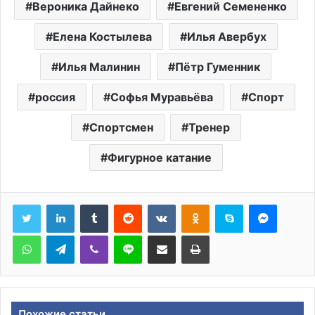
Вероника Дайнеко
Евгений Семененко
Елена Костылева
Илья Авербух
Илья Малинин
Пётр Гуменник
россия
Софья Муравьёва
Спорт
Спортсмен
Тренер
Фигурное катание
Tumblr
Reddit
Вконтакте
Одноклассники
Skype
Messen
WhatsApp
Telegram
Viber
Line
Поделиться через электронную почту
Печатать
Похожие статьи