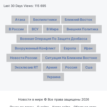
Last 30 Days Views:
115 695
Атака
Беспилотники
Ближний Восток
В России
ВСУ
В Мире
Внешняя Политика
Военная Операция По Защите Донбасса
Вооруженный Конфликт
Европа
Иран
Новости России
Ситуация На Ближнем Востоке
Эксклюзив RT
Армия
Россия
Сша
Украина
Новости в мире © Все права защищены 2026
Поиск по тэгам
О сайте
Карта сайта
Обратная связь