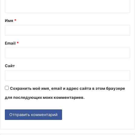
н
т
Имя
*
а
р
и
Email
*
й
*
Сайт
Сохранить моё имя, email и адрес сайта в этом браузере
для последующих моих комментариев.