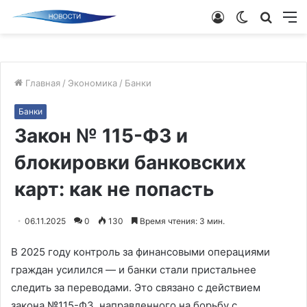
Войти
Switch
Поиск
М
skin
новос
Главная
/
Экономика
/
Банки
Банки
Закон № 115-ФЗ и
блокировки банковских
карт: как не попасть
06.11.2025
0
130
Время чтения: 3 мин.
В 2025 году контроль за финансовыми операциями
граждан усилился — и банки стали пристальнее
следить за переводами. Это связано с действием
закона №115-ФЗ, направленного на борьбу с