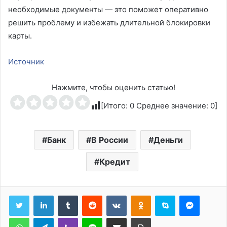
необходимые документы — это поможет оперативно
решить проблему и избежать длительной блокировки
карты.
Источник
Нажмите, чтобы оценить статью!
[Итого:
0
Среднее значение:
0
]
Банк
В России
Деньги
Кредит
Tumblr
Reddit
Вконтакте
Одноклассники
Skype
Messen
WhatsApp
Telegram
Viber
Line
Поделиться через электронную почту
Печатать