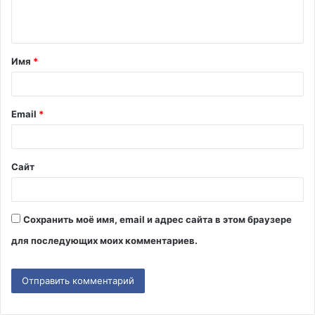
е
н
т
Имя
*
а
р
и
Email
*
й
*
Сайт
Сохранить моё имя, email и адрес сайта в этом браузере
для последующих моих комментариев.