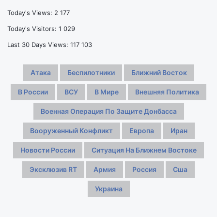
победить
Today's Views:
2 177
новички
Today's Visitors:
1 029
Last 30 Days Views:
117 103
Атака
Беспилотники
Ближний Восток
В России
ВСУ
В Мире
Внешняя Политика
Военная Операция По Защите Донбасса
Вооруженный Конфликт
Европа
Иран
Новости России
Ситуация На Ближнем Востоке
Эксклюзив RT
Армия
Россия
Сша
Украина