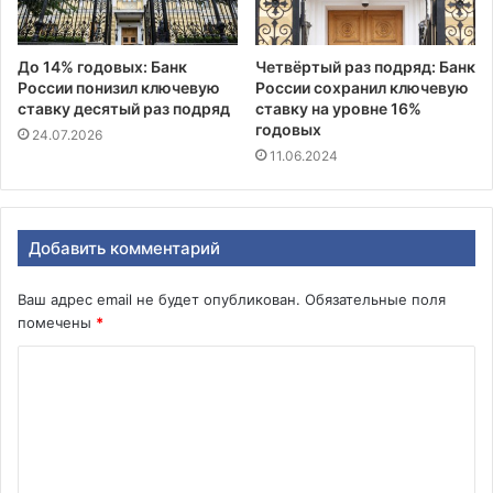
До 14% годовых: Банк
Четвёртый раз подряд: Банк
России понизил ключевую
России сохранил ключевую
ставку десятый раз подряд
ставку на уровне 16%
годовых
24.07.2026
11.06.2024
Добавить комментарий
Ваш адрес email не будет опубликован.
Обязательные поля
помечены
*
К
о
м
м