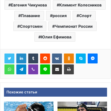
Евгения Чикунова
Климент Колесников
Плавание
россия
Спорт
Спортсмен
Чемпионат России
Юлия Ефимова
Tumblr
Reddit
Вконтакте
Одноклассники
Skype
Messen
WhatsApp
Telegram
Viber
Line
Поделиться через электронную почту
Печатать
Похожие статьи