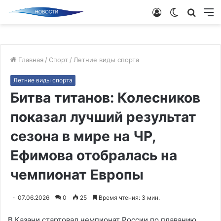
Войти
Switch
Поиск
М
skin
новос
Главная
/
Спорт
/
Летние виды спорта
Летние виды спорта
Битва титанов: Колесников
показал лучший результат
сезона в мире на ЧР,
Ефимова отобралась на
чемпионат Европы
07.06.2026
0
25
Время чтения: 3 мин.
В Казани стартовал чемпионат России по плаванию.