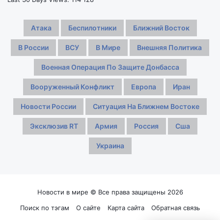
Атака
Беспилотники
Ближний Восток
В России
ВСУ
В Мире
Внешняя Политика
Военная Операция По Защите Донбасса
Вооруженный Конфликт
Европа
Иран
Новости России
Ситуация На Ближнем Востоке
Эксклюзив RT
Армия
Россия
Сша
Украина
Новости в мире © Все права защищены 2026
Поиск по тэгам
О сайте
Карта сайта
Обратная связь