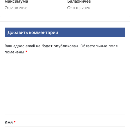
максимума
Балахничёв
02.08.2026
10.03.2026
Добавить комментарий
Ваш адрес email не будет опубликован.
Обязательные поля
помечены
*
К
о
м
м
е
н
т
Имя
*
а