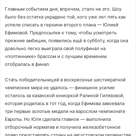
Главным событием дня, впрочем, стало не это. Шоу
было без остатка украдено той, кого уже лет пять как
успели списать в героини второго плана — Юлией
Ефимовой. Предпосылки к тому, чтобы усмотреть
прежние амбиции, появились ещё в субботу, когда она
довольно легко выиграла свой полуфинал на
«полтиннике» брассом и с лучшим временем
отобралась в финал.
Стать победительницей в воскресенье шестикратной
чемпионке мира не удалось — финишное усилие
осталось за казанской юниоркой Ралиной Гилязовой,
которая родилась в тот год, когда Ефимова завоевала
три первые золотые медали на взрослом чемпионате
Европы. Но Юля сделала главное — выполнила
отборочный норматив и получила железобетонное
право представлять страну на августовском первенстве