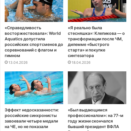
«Справедливость
«Я реально была
восторжествовала»: World
стесняшка»: Клепикова — о
Aquatics допустила
трансформации после ЧМ,
российских спортсменов до
дилемме «быстрого
соревнований с флагом и
старта» и покупке
гимном
синтезатора
13.04.2026
18.04.2026
Эффект недосказанности:
«Был выдающимся
российские синхронисты
профессионалом»: на 77-м
завоевали четыре медали
году жизни скончался
на ЧЕ, но не показали
бывший президент ВФЛА