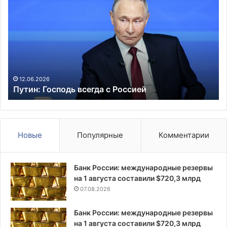
Господь
из
всегда
за
с
уд
Россией
Ир
вр
за
во
пр
12.06.2026
Путин: Господь всегда с Россией
Новые
Популярные
Комментарии
Банк России: международные резервы
на 1 августа составили $720,3 млрд
07.08.2026
Банк России: международные резервы
на 1 августа составили $720,3 млрд