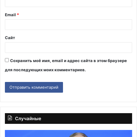
р
и
Email
*
й
*
Сайт
Сохранить моё имя, email и адрес сайта в этом браузере
для последующих моих комментариев.
Случайные
Путин:
Ку