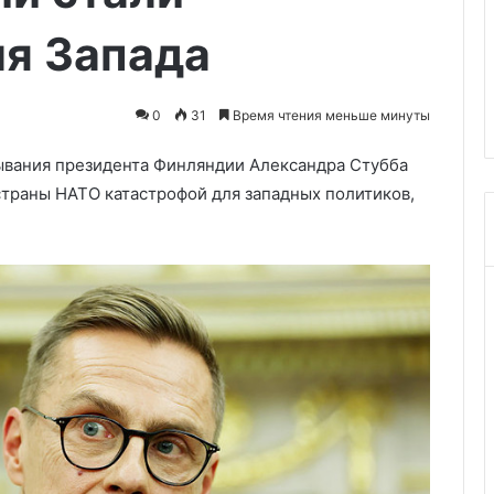
в
30.05.2026
Пензенской
ля Запада
ате теракта в
Мельниченко: режим
области
Холле» погибли
беспилотной опасности
отменён в Пензенской област
0
31
Время чтения меньше минуты
зывания президента Финляндии Александра Стубба
страны НАТО катастрофой для западных политиков,