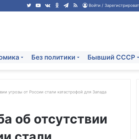
Twitter
YouTube
vk.com
Одноклассники
Telegram
RSS
Войти / Зарегистрироват
омика
Без политики
Бывший СССР
твии угрозы от России стали катастрофой для Запада
Мельниченко:
ба об отсутствии
режим
беспилотной
опасности
ии стали
отменён