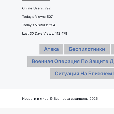
новой
«Зениту»
истории
и
Online Users:
792
«Спартака»
«Краснодару»
помогли
Today's Views:
507
победить
Today's Visitors:
254
новички
Last 30 Days Views:
112 478
Атака
Беспилотники
Военная Операция По Защите Д
Ситуация На Ближнем 
Новости в мире © Все права защищены 2026