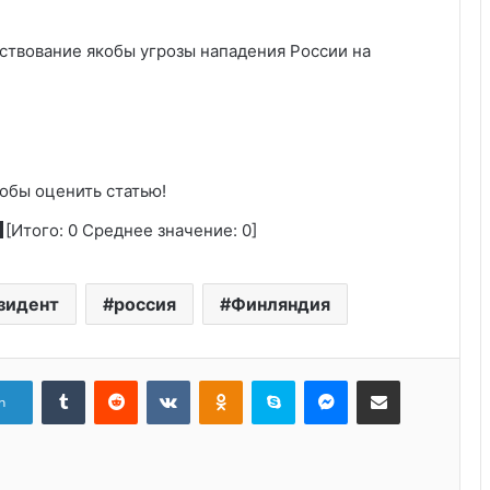
ествование якобы угрозы нападения России на
обы оценить статью!
[Итого:
0
Среднее значение:
0
]
зидент
россия
Финляндия
Tumblr
Reddit
Вконтакте
Одноклассники
Skype
Messenger
Поделиться через электронную почту
n