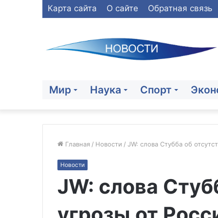
Карта сайта
О сайте
Обратная связь
Мир
Наука
Спорт
Экон
Главная
/
Новости
/
JW: слова Стубба об отсутс
Новости
ФСБ:
JW: слова Стуб
в
результате
теракта
угрозы от Росс
в