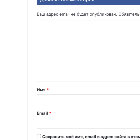
Ваш адрес email не будет опубликован.
Обязател
К
о
м
м
е
н
т
Имя
*
а
р
и
Email
*
й
*
Сохранить моё имя, email и адрес сайта в э