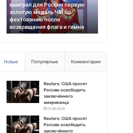
выиграл
на
выиграл для России первую
15.05.2026
для
многоэтажку
золотую медаль ЧМ по
Число пост
России
в
фехтованию после
ВСУ на мно
первую
Белгороде
и
возвращения флага и гимна
Белгороде 
золотую
выросло
медаль
до
ЧМ
девяти
по
фехтованию
после
Новые
Популярные
Комментарии
возвращения
флага
и
гимна
Reuters: США просят
Россию освободить
заключённого
американца
07.08.2026
Reuters: США просят
Россию освободить
заключённого