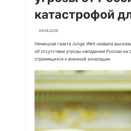
«Крокус
22.03.2024
Сити
катастрофой д
ФСБ: в результ
Холле»
«Крокус Сити 
погибли
40 человек
40
09.06.2026
человек
Немецкая газета Junge Welt назвала выска
об отсутствии угрозы нападения России на 
стремящихся к военной эскалации.