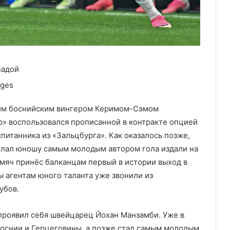
надой
ages
ним боснийским вингером Керимом-Сэмом
р» воспользовался прописанной в контракте опцией
спитанника из «Зальцбурга». Как оказалось позже,
сделал юношу самым молодым автором гола издали на
 мяч принёс балканцам первый в истории выход в
ы агентам юного таланта уже звонили из
убов.
проявил себя швейцарец Йохан Манзамби. Уже в
Боснии и Герцеговины, а позже стал самым молодым