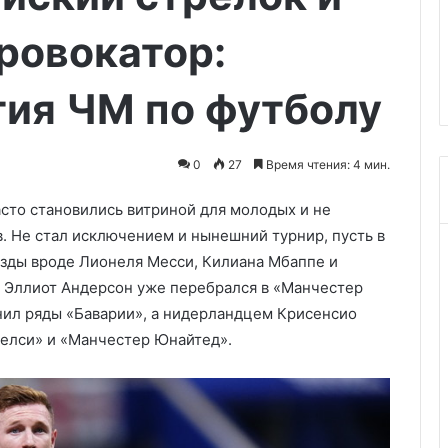
в
А задействуют
Европы клоунами,
половых
ровокатор:
 крылатых ракет
запутавшимися в половых
органах
 Ираном
органах
тия ЧМ по футболу
0
27
Время чтения: 4 мин.
сто становились витриной для молодых и не
. Не стал исключением и нынешний турнир, пусть в
ёзды вроде Лионеля Месси, Килиана Мбаппе и
н Эллиот Андерсон уже перебрался в «Манчестер
нил ряды «Баварии», а нидерландцем Крисенсио
елси» и «Манчестер Юнайтед».