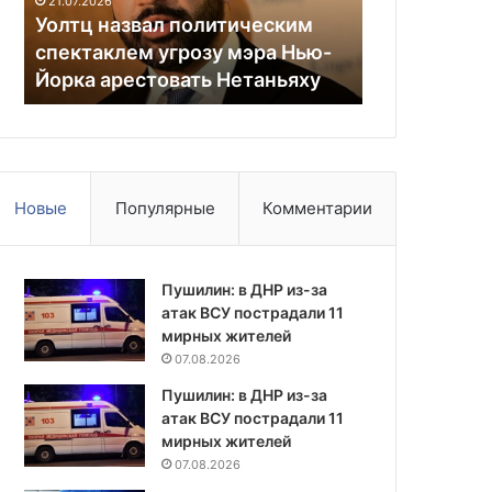
21.07.2026
Нью-
Киеве
Уолтц назвал политическим
28.07.2026
Йорка
спектаклем угрозу мэра Нью-
Сотрудники
арестовать
Йорка арестовать Нетаньяху
журналиста
Нетаньяху
Новые
Популярные
Комментарии
Пушилин: в ДНР из-за
атак ВСУ пострадали 11
мирных жителей
07.08.2026
Пушилин: в ДНР из-за
атак ВСУ пострадали 11
мирных жителей
07.08.2026