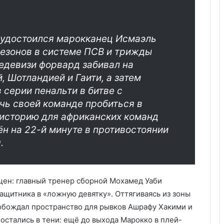
а удостоился марокканец Исмаэль
езонов в системе ПСВ и трижды
девизи форвард забивал на
, Шотландией и Гаити, а затем
серии пенальти в битве с
чь своей команде пробиться в
 историю для африканских команд
нён на 22-й минуте в противостоянии
.
ящен: главный тренер сборной Мохамед Уаби
ащитника в «ложную девятку». Оттягиваясь из зоны
обождал пространство для рывков Ашрафу Хакими и
остались в тени: ещё до выхода Марокко в плей-