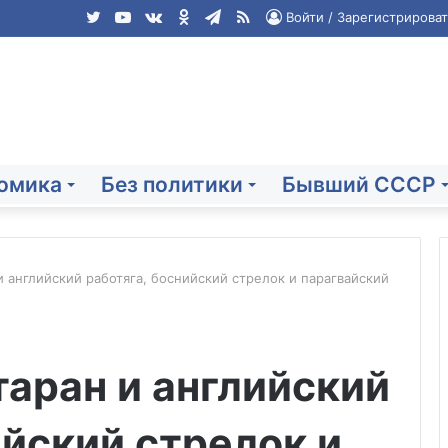
Twitter
YouTube
vk.com
Одноклассники
Telegram
RSS
Войти / Зарегистрироват
омика
Без политики
Бывший СССР
 английский работяга, боснийский стрелок и парагвайский
Захарова
назвала
аран и английский
Совет
Европы
клоунами,
03.07.2026
ийский стрелок и
запутавшимися
Захарова назвала Совет