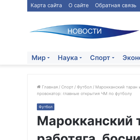
Карта сайта
О сайте
Обратная связь
Мир
Наука
Спорт
Экон
Главная
/
Спорт
/
Футбол
/
Марокканский таран и
провокатор: главные открытия ЧМ по футболу
Bloomberg:
Футбол
США
Марокканский т
задействуют
большую
часть
работяга, босн
крылатых