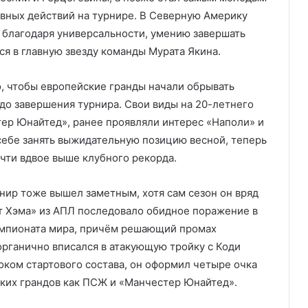
вных действий на турнире. В Северную Америку
о благодаря универсальности, умению завершать
ся в главную звезду команды Мурата Якина.
о, чтобы европейские гранды начали обрывать
до завершения турнира. Свои виды на 20-летнего
ер Юнайтед», ранее проявляли интерес «Наполи» и
 себе занять выжидательную позицию весной, теперь
чти вдвое выше клубного рекорда.
ир тоже вышел заметным, хотя сам сезон он вряд
ст Хэма» из АПЛ последовало обидное поражение в
чемпионата мира, причём решающий промах
органично вписался в атакующую тройку с Коди
оком стартового состава, он оформил четыре очка
аких грандов как ПСЖ и «Манчестер Юнайтед».