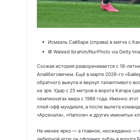
Исмаэль Сайбари (справа) в матче с Ка
© Waleed Ibrahim/NurPhoto via Getty Im
Схожая история разворачивается с 18-лет
Алайбеговичем. Ещё в марте 2026-го «Байе
обратного выкупа и вернул талантливого во
не зря. Удар с 25 метров в ворота Катара 
чемпионатах мира с 1966 года. Именно этот
плей-офф мундиаля, а после вылета команд
«Арсенала», «Наполи» и других именитых кл
Не менее ярко — а главное, неожиданно — 
дебютной игре он оформил дубль в ворота 