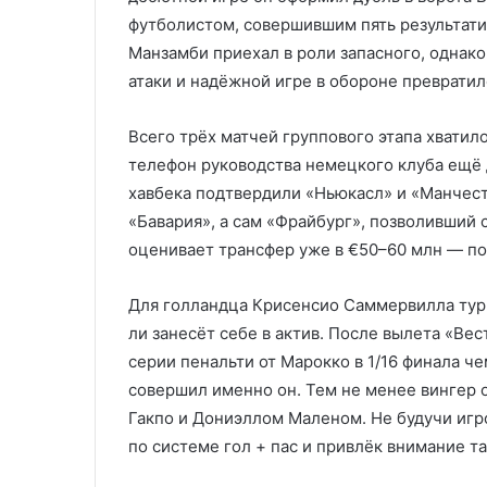
футболистом, совершившим пять результати
Манзамби приехал в роли запасного, однак
атаки и надёжной игре в обороне превратил
Всего трёх матчей группового этапа хватил
телефон руководства немецкого клуба ещё 
хавбека подтвердили «Ньюкасл» и «Манчест
«Бавария», а сам «Фрайбург», позволивший
оценивает трансфер уже в €50–60 млн — по
Для голландца Крисенсио Саммервилла турн
ли занесёт себе в актив. После вылета «Ве
серии пенальти от Марокко в 1/16 финала 
совершил именно он. Тем не менее вингер 
Гакпо и Дониэллом Маленом. Не будучи игр
по системе гол + пас и привлёк внимание т