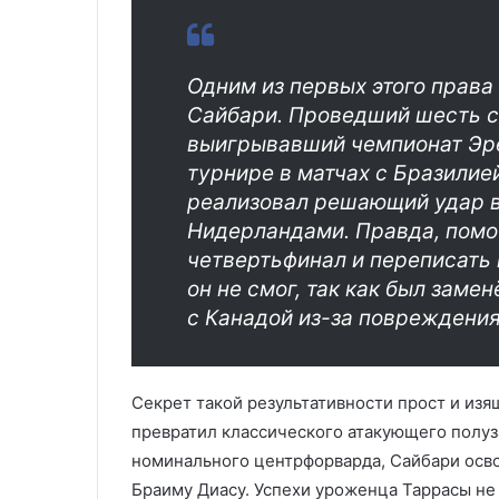
Одним из первых этого прав
Сайбари. Проведший шесть с
выигрывавший чемпионат Эре
турнире в матчах с Бразилией
реализовал решающий удар в 
Нидерландами. Правда, помо
четвертьфинал и переписать
он не смог, так как был заме
с Канадой из-за повреждения
Секрет такой результативности прост и из
превратил классического атакующего полуз
номинального центрфорварда, Сайбари осв
Браиму Диасу. Успехи уроженца Таррасы не 