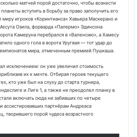
есколько матчей порой достаточно, чтобы вознести
 планеты вступить в борьбу за право заполучить его
л миру игроков «Коринтианса» Хавьера Маскерано и
Месута Озила, форварда «Палермо» Эдинсона
ворота Камеруна перебрался в «Валенсию», а Хамесу
атило одного гола в ворота Уругвая — тот удар до
 чемпионатов мира, отмеченным премией Пушкаша.
ал исключением: он уже увеличил стоимость
приблизив их к мечте. Отбирая героев текущего
х, кто уже был на слуху до старта турнира,
ндеслиге и Лиге 1, а также не преодолел планку в
стали включать сюда ни забивших по четыре
ни ассистировавших партнёрам Андреаса
ц, творившего порой чудеса возрастного