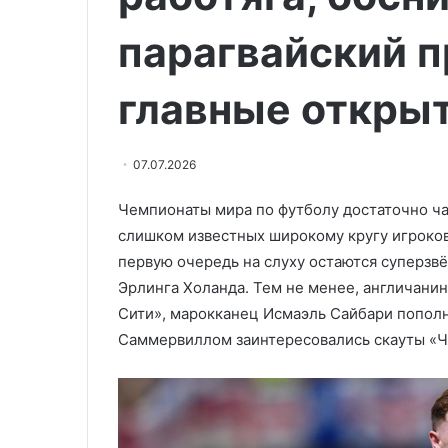
04.04.2026
ракет
Bloomberg: СШ
в
парагвайский п
большую часть
конфликте
в конфликте с
с
главные откры
Ираном
07.07.2026
Чемпионаты мира по футболу достаточно ча
слишком известных широкому кругу игроков
первую очередь на слуху остаются суперзв
Эрлинга Холанда. Тем не менее, англичани
Сити», марокканец Исмаэль Сайбари попол
Саммервиллом заинтересовались скауты «Ч