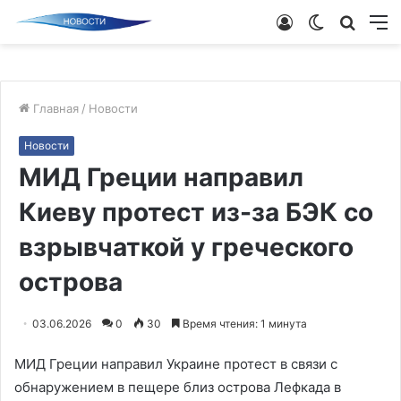
Войти
Switch
Поиск
М
skin
новос
Главная
/
Новости
Новости
МИД Греции направил
Киеву протест из-за БЭК со
взрывчаткой у греческого
острова
03.06.2026
0
30
Время чтения: 1 минута
МИД Греции направил Украине протест в связи с
обнаружением в пещере близ острова Лефкада в