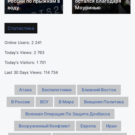
на
России по прыжкам в
переговоры
остался благодаря
вышке
с
воду
Моуринью
порадовало,
«Арсеналом»
но
за
не
спиной
Статистика
отменило
у
проблем
«Реала»,
Online Users:
2 241
сборной
но
России
остался
Today's Views:
2 763
по
благодаря
Today's Visitors:
1 701
прыжкам
Моуринью
в
Last 30 Days Views:
114 734
воду
Атака
Беспилотники
Ближний Восток
В России
ВСУ
В Мире
Внешняя Политика
Военная Операция По Защите Донбасса
Вооруженный Конфликт
Европа
Иран