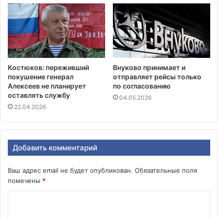
Костюков: переживший
Внуково принимает и
покушение генерал
отправляет рейсы только
Алексеев не планирует
по согласованию
оставлять службу
04.05.2026
22.04.2026
Добавить комментарий
Ваш адрес email не будет опубликован.
Обязательные поля
помечены
*
К
о