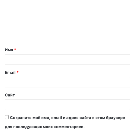
м
м
е
н
т
Имя
*
а
р
и
Email
*
й
*
Сайт
Сохранить моё имя, email и адрес сайта в этом браузере
для последующих моих комментариев.