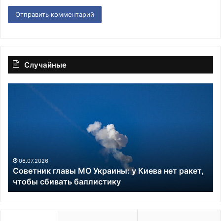
Случайные
Советник
За
главы
ст
МО
пл
Украины:
по
у
к
Киева
ко
нет
с
ракет,
Ро
06.07.2026
Советник главы МО Украины: у Киева нет ракет,
чтобы
к
чтобы сбивать баллистику
сбивать
20
баллистику
го