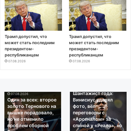
Трамп допустил, что
Трамп допустил, что
может стать последним
может стать последним
президентом-
президентом-
республиканцем
республиканцем
07.08.2026
07.08.2026
07.08.2026
Шантажист года:
07.08.2026
Один
Шантажист
Один за всех: второе
Винисиус удалял
за
года:
золото Тернового на
фото, вёл
всех:
Винисиус
вышке порадовало,
переговоры с
второе
удалял
но не отменило
«Арсеналом» за
золото
фото,
проблем сборной
спиной у «Реала», но
Тернового
вёл