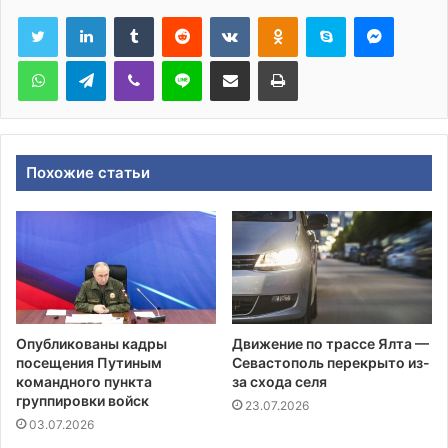
Tumblr
Reddit
Вконтакте
Одноклассники
Skype
Messen
WhatsApp
Telegram
Viber
Line
Поделиться через электронную почту
Печатать
Похожие статьи
Опубликованы кадры
Движение по трассе Ялта —
посещения Путиным
Севастополь перекрыто из-
командного пункта
за схода селя
группировки войск
23.07.2026
03.07.2026