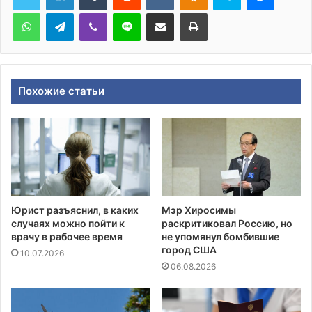
WhatsApp
Telegram
Viber
Line
Поделиться через электронную почту
Печатать
Похожие статьи
Юрист разъяснил, в каких
Мэр Хиросимы
случаях можно пойти к
раскритиковал Россию, но
врачу в рабочее время
не упомянул бомбившие
город США
10.07.2026
06.08.2026