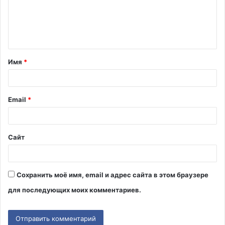
м
е
н
т
Имя
*
а
р
и
Email
*
й
*
Сайт
Сохранить моё имя, email и адрес сайта в этом браузере
для последующих моих комментариев.