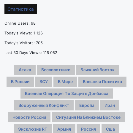
акробатике
Лиге
и
наций,
Статистика
оформили
но
хет-
мужчины
Online Users:
98
трик
не
в
полетят
Today's Views:
1 126
группе
на
Today's Visitors:
705
ЧМ
в
Last 30 Days Views:
116 052
Польшу
Атака
Беспилотники
Ближний Восток
В России
ВСУ
В Мире
Внешняя Политика
Военная Операция По Защите Донбасса
Вооруженный Конфликт
Европа
Иран
Новости России
Ситуация На Ближнем Востоке
Эксклюзив RT
Армия
Россия
Сша