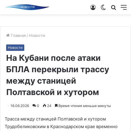
Войти
Switch
Поиск
М
skin
новос
Главная
/
Новости
Новости
На Кубани после атаки
БПЛА перекрыли трассу
между станицей
Полтавской и хутором
16.06.2026
0
24
Время чтения меньше минуты
Трасса между станицей Полтавской и хутором
Трудобеликовским в Краснодарском крае временно