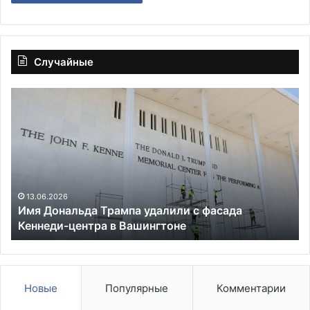
Случайные
Имя
Ка
Дональда
на
Трампа
по
удалили
Пу
с
на
фасада
вы
Кеннеди-
гл
центра
Че
13.06.2026
Имя Дональда Трампа удалили с фасада
в
че
Кеннеди-центра в Вашингтоне
Вашингтоне
Новые
Популярные
Комментарии