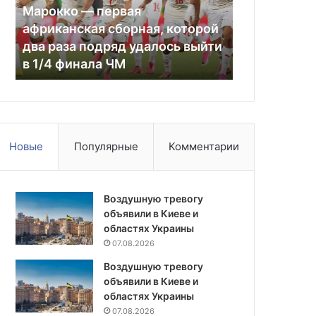
которой
стройматериалы
Марокко — первая
22.06.2026
два
е
африканская сборная, которой
Россиян об
раза
два раза подряд удалось выйти
фальшивыми
подряд
в 1/4 финала ЧМ
строймате
удалось
выйти
в
1/4
финала
ЧМ
Новые
Популярные
Комментарии
Воздушную тревогу
объявили в Киеве и
областях Украины
07.08.2026
Воздушную тревогу
объявили в Киеве и
областях Украины
07.08.2026