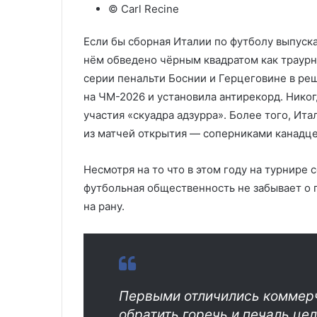
© Carl Recine
Если бы сборная Италии по футболу выпуска
нём обведено чёрным квадратом как траурна
серии пенальти Боснии и Герцеговине в ре
на ЧМ-2026 и установила антирекорд. Нико
участия «скуадра адзурра». Более того, Ит
из матчей открытия — соперниками канадце
Несмотря на то что в этом году на турнире
футбольная общественность не забывает о 
на рану.
Первыми отличились коммер
обратить горечь и печаль це