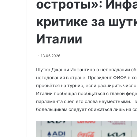
остроты»: Инф
праздники
05.05.2026
в
Сенатор Гибат
пользу
критике за шут
сократить нов
майских
праздники в п
Италии
13.06.2026
Шутка Джанни Инфантино о непопадании сб
негодования в стране. Президент ФИФА в хо
пробьётся на турнир, если расширить число
Италии пообещал пообщаться с главой феде
парламента счёл его слова неуместными. П
болельщикам следует обижаться лишь на с