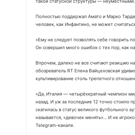
такой статусной структуры — неуместными.
Полностью поддержал Амато и Марко Тардел
человек, как Инфантино, не может считать
«Ему не следует позволять себе говорить 
Он совершил много ошибок с тех пор, как н
Впрочем, далеко не все считают реакцию н
обозреватель RT Елена Вайцеховская удиви
культивирование столь трепетного отношен
«Да, Италия — четырёхкратный чемпион мира
назад. И уж за последние 12 точно стоило п
скатилась в статус великого футбольного аут
называется, «девочек менять»… И не игроко
Telegram-канале.