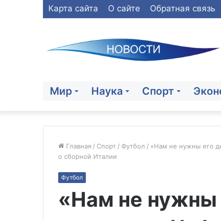
Карта сайта
О сайте
Обратная связь
Мир
Наука
Спорт
Экон
Главная
/
Спорт
/
Футбол
/
«Нам не нужны его д
о сборной Италии
Сенатор
Футбол
Гибатдинов
«Нам не нужны
призвал
сократить
новогодние