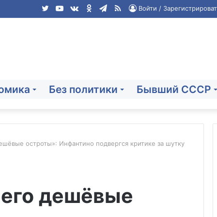
Twitter
YouTube
vk.com
Одноклассники
Telegram
RSS
Войти / Зарегистрироват
омика
Без политики
Бывший СССР
ешёвые остроты»: Инфантино подвергся критике за шутку
Напавшему
на
 его дешёвые
ТЦ
в
Краснодаре