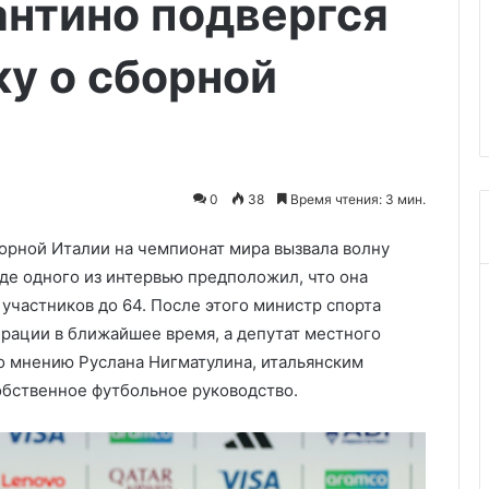
антино подвергся
назначили
20.06.2026
судебно-
динов призвал
Напавшему на ТЦ в Краснодар
психиатрическую
ку о сборной
огодние
назначили судебно-
экспертизу
ользу майских
психиатрическую экспертизу
0
38
Время чтения: 3 мин.
орной Италии на чемпионат мира вызвала волну
де одного из интервью предположил, что она
 участников до 64. После этого министр спорта
рации в ближайшее время, а депутат местного
о мнению Руслана Нигматулина, итальянским
обственное футбольное руководство.