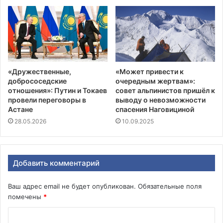
«Дружественные,
«Может привести к
добрососедские
очередным жертвам»:
отношения»: Путин и Токаев
совет альпинистов пришёл к
провели переговоры в
выводу о невозможности
Астане
спасения Наговициной
28.05.2026
10.09.2025
Добавить комментарий
Ваш адрес email не будет опубликован.
Обязательные поля
помечены
*
К