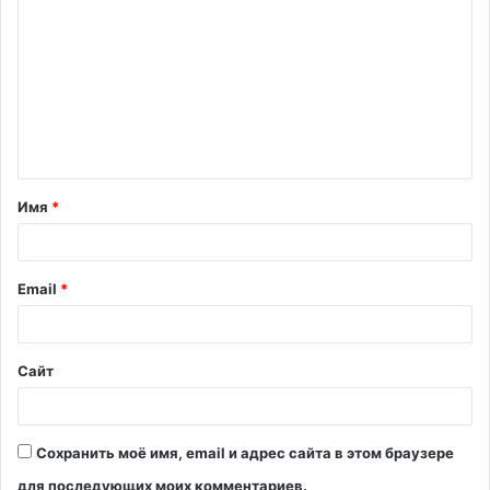
о
м
м
е
н
т
Имя
*
а
р
и
Email
*
й
*
Сайт
Сохранить моё имя, email и адрес сайта в этом браузере
для последующих моих комментариев.