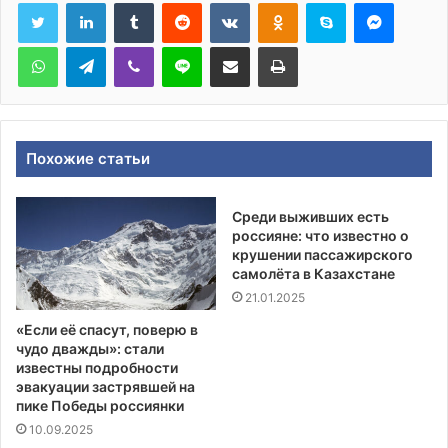
Tumblr
Reddit
Вконтакте
Одноклассники
Skype
Messen
WhatsApp
Telegram
Viber
Line
Поделиться через электронную почту
Печатать
Похожие статьи
Среди выживших есть
россияне: что известно о
крушении пассажирского
самолёта в Казахстане
21.01.2025
«Если её спасут, поверю в
чудо дважды»: стали
известны подробности
эвакуации застрявшей на
пике Победы россиянки
10.09.2025