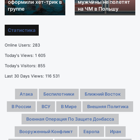
пояс
оформили хет-трик в
примут
мужчины не полетят
испанок
участие
группе
на ЧМ в Польшу
в
в
акробатике
Лиге
и
наций,
Статистика
оформили
но
хет-
мужчины
Online Users:
283
трик
не
в
полетят
Today's Views:
1 605
группе
на
Today's Visitors:
855
ЧМ
в
Last 30 Days Views:
116 531
Польшу
Атака
Беспилотники
Ближний Восток
В России
ВСУ
В Мире
Внешняя Политика
Военная Операция По Защите Донбасса
Вооруженный Конфликт
Европа
Иран