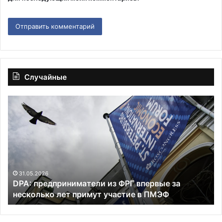
Случайные
DPA:
Re
предприниматели
Ук
из
и
ФРГ
Бо
впервые
ра
за
на
несколько
со
лет
га
31.05.2026
DPA: предприниматели из ФРГ впервые за
примут
ко
несколько лет примут участие в ПМЭФ
участие
в
ПМЭФ