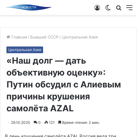
Войти
Switch
Поиск
М
skin
новос
Главная
/
Бывший СССР
/
Центральная Азия
Центральная Азия
«Наш долг — дать
объективную оценку»:
Путин обсудил с Алиевым
причины крушения
самолёта AZAL
29.10.2025
0
121
Время чтения: 2 мин.
В день крушения самолёта AZAL Россия вела три