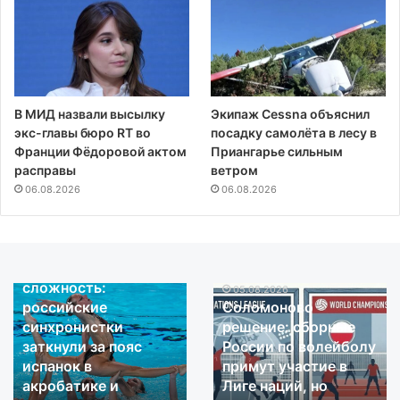
В МИД назвали высылку
Экипаж Cessna объяснил
экс-главы бюро RT во
посадку самолёта в лесу в
Франции Фёдоровой актом
Приангарье сильным
расправы
ветром
06.08.2026
06.08.2026
06.08.2026
Запредельная
сложность:
05.08.2026
Запредельная
Соломоново
российские
Соломоново
сложность:
решение:
синхронистки
решение: сборные
российские
сборные
заткнули за пояс
России по волейболу
синхронистки
России
испанок в
примут участие в
заткнули
по
акробатике и
Лиге наций, но
за
волейболу