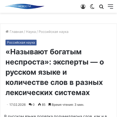
Войти
Switch
Поиск
М
skin
новос
Главная
/
Наука
/
Российская наука
Российская наука
«Называют богатым
неспроста»: эксперты — о
русском языке и
количестве слов в разных
лексических системах
17.02.2026
0
85
Время чтения: 3 мин.
В русском языке порядка полумиллиона слов, как и в