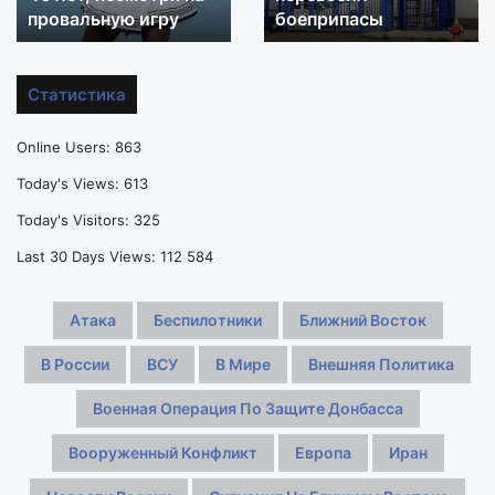
размер
скандальных
ы
проверять их бра
истории «С
груди
трансфера
и
в
начали
новой
Статистика
проверять
истории
их
«Спартака»
Online Users:
863
бра
Today's Views:
613
Today's Visitors:
325
Last 30 Days Views:
112 584
Атака
Беспилотники
Ближний Восток
В России
ВСУ
В Мире
Внешняя Политика
Военная Операция По Защите Донбасса
Вооруженный Конфликт
Европа
Иран