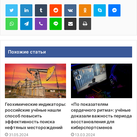
Tumblr
Reddit
Вконтакте
Одноклассники
Skype
Messen
WhatsApp
Telegram
Viber
Line
Поделиться через электронную почту
Печатать
Похожие статьи
Геохимические индикаторы:
«По показателям
российские учёные нашли
сердечного ритма»: учёные
способ повысить
доказали важность периода
эффективность поиска
восстановления для
нефтяных месторождений
киберспортсменов
31.05.2024
13.03.2024