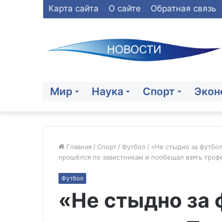
Карта сайта
О сайте
Обратная связь
Мир
Наука
Спорт
Экон
Главная
/
Спорт
/
Футбол
/
«Не стыдно за футбол
прошёлся по завистникам и пообещал взять троф
Xinhua:
Футбол
в
«Не стыдно за 
Китае
семь
человек