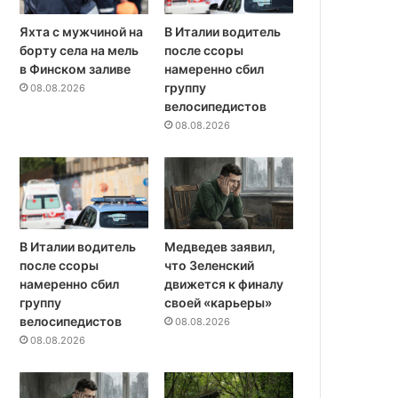
Яхта с мужчиной на
В Италии водитель
борту села на мель
после ссоры
в Финском заливе
намеренно сбил
группу
08.08.2026
велосипедистов
08.08.2026
В Италии водитель
Медведев заявил,
после ссоры
что Зеленский
намеренно сбил
движется к финалу
группу
своей «карьеры»
велосипедистов
08.08.2026
08.08.2026