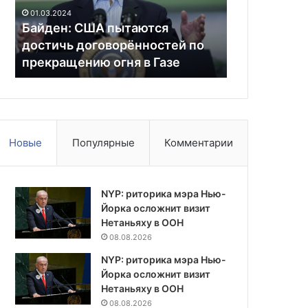
по
—
Непомнящи
01.03.2024
прекращению
о
Байден: США пытаются
африканцев
огня
выступлении
достичь договорённостей по
и прагмати
в
африканцев
прекращению огня в Газе
Возиньи
Газе
на
ЧМ,
романтиках
и
прагматиках
и
Новые
Популярные
Комментарии
феномене
Возиньи
NYP: риторика мэра Нью-
Йорка осложнит визит
Нетаньяху в ООН
08.08.2026
NYP: риторика мэра Нью-
Йорка осложнит визит
Нетаньяху в ООН
08.08.2026