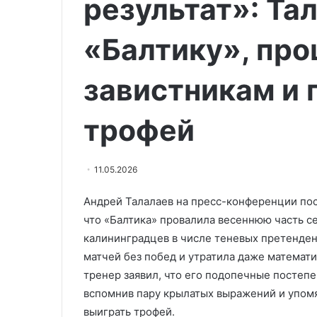
результат»: Та
погибли
11.06.2026
и
Xinhua: в Кита
17
«Балтику», про
погибли и 17 п
пострадали
результате вз
в
завистникам и 
результате
взрыва
трофей
11.05.2026
Андрей Талалаев на пресс-конференции пос
что «Балтика» провалила весеннюю часть с
калининградцев в числе теневых претенден
матчей без побед и утратила даже математ
тренер заявил, что его подопечные постепе
вспомнив пару крылатых выражений и упомя
выиграть трофей.