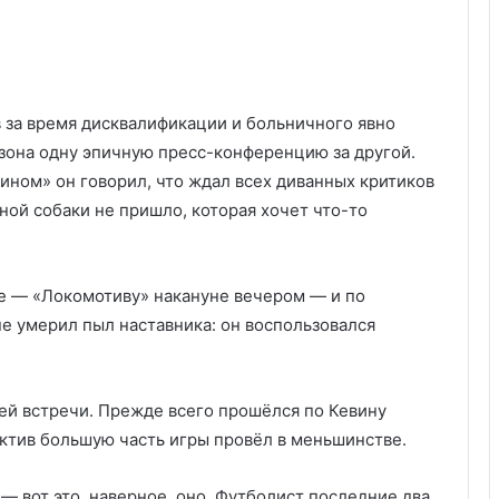
 за время дисквалификации и больничного явно
езона одну эпичную пресс-конференцию за другой.
ином» он говорил, что ждал всех диванных критиков
ной собаки не пришло, которая хочет что-то
е — «Локомотиву» накануне вечером — и по
е умерил пыл наставника: он воспользовался
ей встречи. Прежде всего прошёлся по Кевину
ектив большую часть игры провёл в меньшинстве.
— вот это, наверное, оно. Футболист последние два