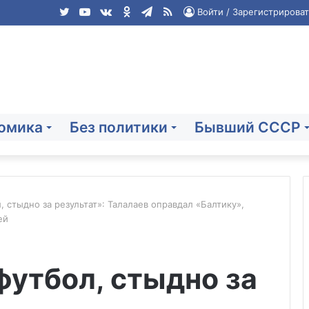
Twitter
YouTube
vk.com
Одноклассники
Telegram
RSS
Войти / Зарегистрироват
омика
Без политики
Бывший СССР
, стыдно за результат»: Талалаев оправдал «Балтику»,
ей
Пожар
в
футбол, стыдно за
театре
имени
Комиссаржевской