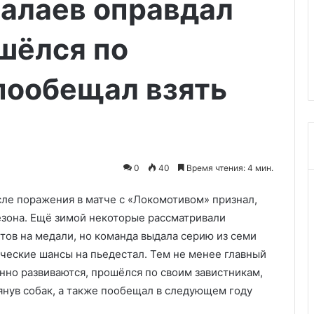
лалаев оправдал
в
09.07.2026
Петербурге
е семь человек
Пожар в театре имени
ликвидировали
шёлся по
острадали в
Комиссаржевской в
рыва
Петербурге ликвидировали
пообещал взять
0
40
Время чтения: 4 мин.
ле поражения в матче с «Локомотивом» признал,
езона. Ещё зимой некоторые рассматривали
тов на медали, но команда выдала серию из семи
ические шансы на пьедестал. Тем не менее главный
нно развиваются, прошёлся по своим завистникам,
нув собак, а также пообещал в следующем году