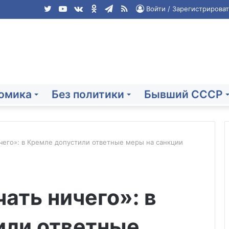
Twitter
YouTube
vk.com
Одноклассники
Telegram
RSS
Войти / Зарегистрироват
омика
Без политики
Бывший СССР
чего»: в Кремле допустили ответные меры на санкции
Telegraph:
«коалиция
ать ничего»: в
желающих»
умирает
из-
или ответные
за