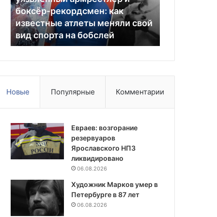
26.05.2026
боксёр-
с
боксёр-рекордсмен: как
МВД: в Аму
рекордсмен:
пятью
известные атлеты меняли свой
пропавшую 
как
детьми
а
вид спорта на бобслей
женщину
известные
женщину
атлеты
меняли
свой
вид
спорта
Новые
Популярные
Комментарии
на
бобслей
Евраев: возгорание
резервуаров
Ярославского НПЗ
ликвидировано
06.08.2026
Художник Марков умер в
Петербурге в 87 лет
06.08.2026