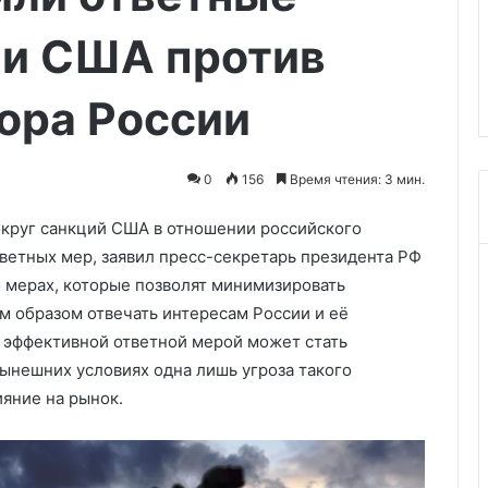
02.08.2026
отсутствия
нный Россией в
Telegraph: «коалиция
чёткого
ии США против
 востребован во
желающих» умирает из-за
лидерства
отсутствия чёткого лидерств
ора России
0
156
Время чтения: 3 мин.
округ санкций США в отношении российского
тветных мер, заявил пресс-секретарь президента РФ
о мерах, которые позволят минимизировать
м образом отвечать интересам России и её
е эффективной ответной мерой может стать
ынешних условиях одна лишь угроза такого
ияние на рынок.