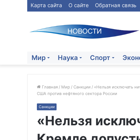
Карта сайта
О сайте
Обратная связь
Мир
Наука
Спорт
Экон
Главная
/
Мир
/
Санкции
/
«Нельзя исключать ни
США против нефтяного сектора России
Шойгу:
Санкции
полученный
«Нельзя исключ
Россией
в
ходе
Кремле допуст
СВО