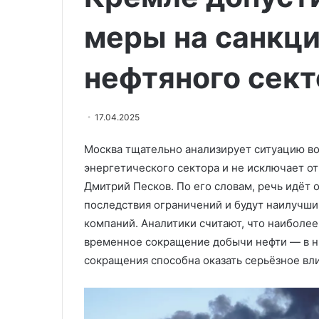
26.05.2026
опыт
Шойгу: получе
востребован
меры на санкц
ходе СВО опыт
во
всём мире
всём
нефтяного сект
мире
17.04.2025
Москва тщательно анализирует ситуацию в
энергетического сектора и не исключает о
Дмитрий Песков. По его словам, речь идёт 
последствия ограничений и будут наилучши
компаний. Аналитики считают, что наиболе
временное сокращение добычи нефти — в н
сокращения способна оказать серьёзное вл