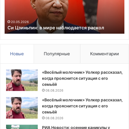
постоянными
до
членами
10
Совбеза
ты
18.05.2026
Песков анонсировал совещание Путина с
России
ра
постоянными членами Совбеза России
ме
Новые
Популярные
Комментарии
«Весёлый молочник» Уолкер рассказал,
когда прояснится ситуация с его
семьёй
08.08.2026
«Весёлый молочник» Уолкер рассказал,
когда прояснится ситуация с его
семьёй
08.08.2026
РИА Новости: осенние каникулы у