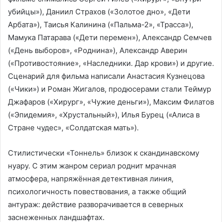
убийцы»), Даниил Страхов («Золотое дно», «Дети
Арбата»), Таисья Калинина («Пальма-2», «Трасса»),
Мамука Патарава («Дети перемен»), Александр Семчев
(«День выборов», «Роднина»), Александр Аверин
(«Противостояние», «Наследники. Дар крови») и другие.
Сценарий для фильма написали Анастасия Кузнецова
(«Чики») и Роман Жигалов, продюсерами стали Теймур
Джафаров («Хирург», «Чужие деньги»), Максим Филатов
(«Эпидемия», «Хрустальный»), Илья Бурец («Алиса в
Стране чудес», «Солдатская мать»).
Стилистически «Тоннель» близок к скандинавскому
нуару. С этим жанром сериал роднит мрачная
атмосфера, напряжённая детективная линия,
психологичность повествования, а также общий
антураж: действие разворачивается в северных
заснеженных ландшафтах.