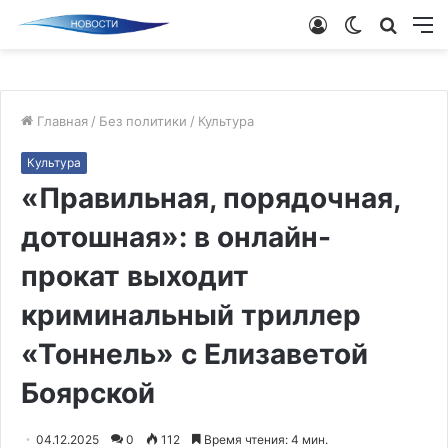
Войти
Switch
Поиск
М
skin
новос
Главная
/
Без политики
/
Культура
Культура
«Правильная, порядочная,
дотошная»: в онлайн-
прокат выходит
криминальный триллер
«Тоннель» с Елизаветой
Боярской
04.12.2025
0
112
Время чтения: 4 мин.