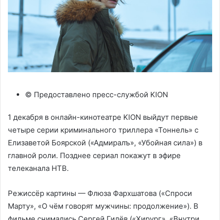
© Предоставлено пресс-службой KION
1 декабря в онлайн-кинотеатре KION выйдут первые
четыре серии криминального триллера «Тоннель» с
Елизаветой Боярской («Адмиралъ», «Убойная сила») в
главной роли. Позднее сериал покажут в эфире
телеканала НТВ.
Режиссёр картины — Флюза Фархшатова («Спроси
Марту», «О чём говорят мужчины: продолжение»). В
фильме снимались Сергей Гилёв («Хирург», «Внутри