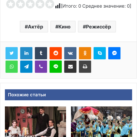
[Итого:
0
Среднее значение:
0
]
Актёр
Кино
Режиссёр
Tumblr
Reddit
Вконтакте
Одноклассники
Skype
Messen
WhatsApp
Telegram
Viber
Line
Поделиться через электронную почту
Печатать
Похожие статьи