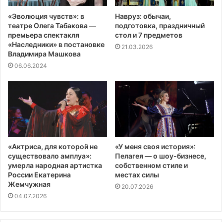
«Эволюция чувств»: в
Навруз: обычаи,
театре Олега Табакова —
подготовка, праздничный
премьера спектакля
стол и 7 предметов
«Наследники» в постановке
21.03.2026
Владимира Машкова
06.06.2024
«Актриса, для которой не
«У меня своя история»:
существовало амплуа»:
Пелагея — о шоу-бизнесе,
умерла народная артистка
собственном стиле и
России Екатерина
местах силы
Жемчужная
20.07.2026
04.07.2026