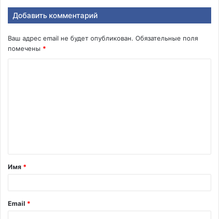
Добавить комментарий
Ваш адрес email не будет опубликован.
Обязательные поля
помечены
*
К
о
м
м
е
н
т
Имя
*
а
р
и
Email
*
й