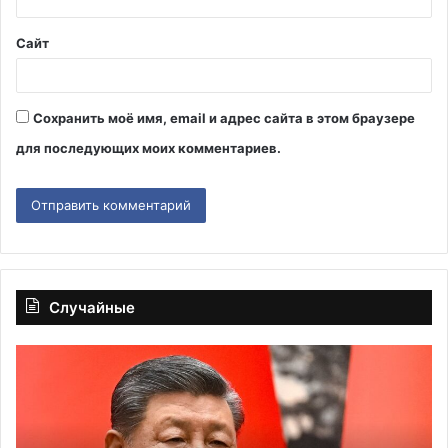
*
Сайт
Сохранить моё имя, email и адрес сайта в этом браузере
для последующих моих комментариев.
Случайные
Песков
Ha
анонсировал
не
совещание
ко
Путина
мо
с
со