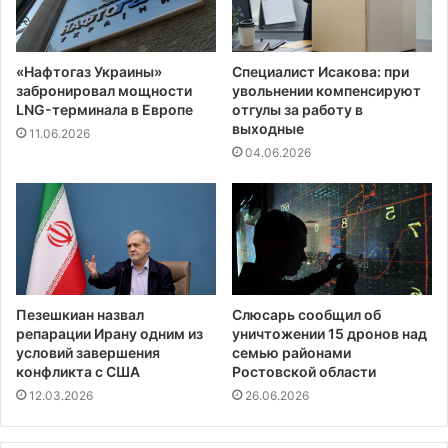
«Нафтогаз Украины»
Специалист Исакова: при
забронировал мощности
увольнении компенсируют
LNG-терминала в Европе
отгулы за работу в
выходные
11.06.2026
04.06.2026
Пезешкиан назвал
Слюсарь сообщил об
репарации Ирану одним из
уничтожении 15 дронов над
условий завершения
семью районами
конфликта с США
Ростовской области
12.03.2026
26.06.2026