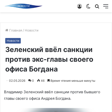
Войти
Switch
Поиск
М
skin
новос
Главная
/
Новости
Новости
Зеленский ввёл санкции
против экс-главы своего
офиса Богдана
02.05.2026
0
46
Время чтения меньше минуты
Владимир Зеленский ввёл санкции против бывшего
главы своего офиса Андрея Богдана.