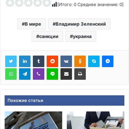
[Итого:
0
Среднее значение:
0
]
В мире
Владимир Зеленский
санкции
украина
Tumblr
Reddit
Вконтакте
Одноклассники
Skype
Messen
WhatsApp
Telegram
Viber
Line
Поделиться через электронную почту
Печатать
Похожие статьи