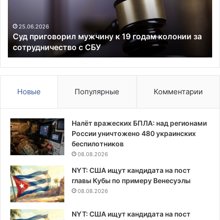
годам
60
колонии
Н
за
по
25.06.2026
Суд приговорил мужчину к 19 годам колонии за
сотрудничество
л
сотрудничество с СБУ
с
у
СБУ
не
ве
Новые
Популярные
Комментарии
Налёт вражеских БПЛА: над регионами
России уничтожено 480 украинских
беспилотников
08.08.2026
NYT: США ищут кандидата на пост
главы Кубы по примеру Венесуэлы
08.08.2026
NYT: США ищут кандидата на пост