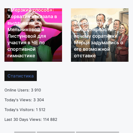
08.08.2026
«Мерзкий способ»:
«Мерзкий
Токсичность
Хорватия отказала в
способ»:
и
07.08.2026
выдаче виз
Токсичность и
Хорватия
непопулярность:
Мельниковой и
непопулярность:
отказала
почему
Листуновой для
почему соратники
в
соратники
участия в ЧЕ по
Мерца задумались о
выдаче
Мерца
виз
спортивной
задумались
его возможной
Мельниковой
о
гимнастике
отставке
и
его
Листуновой
возможной
для
отставке
Статистика
участия
в
Online Users:
3 910
ЧЕ
по
Today's Views:
3 304
спортивной
Today's Visitors:
1 512
гимнастике
Last 30 Days Views:
114 882