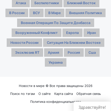
Атака
Беспилотники
Ближний Восток
В России
ВСУ
В Мире
Внешняя Политика
Военная Операция По Защите Донбасса
Вооруженный Конфликт
Европа
Иран
Новости России
Ситуация На Ближнем Востоке
Эксклюзив RT
Армия
Россия
Сша
Украина
Новости в мире © Все права защищены 2026
Поиск по тэгам
О сайте
Карта сайта
Обратная связь
Политика конфиденциальности
Здравствуйте!