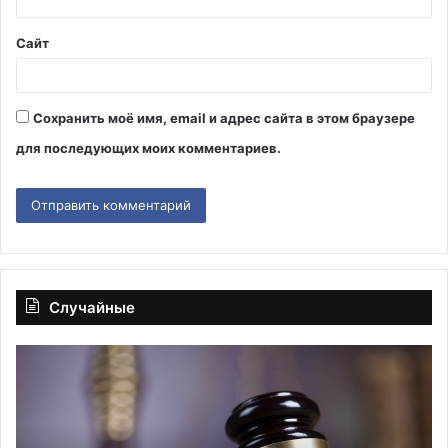
*
Сайт
Сохранить моё имя, email и адрес сайта в этом браузере
для последующих моих комментариев.
Случайные
Суд
УВ
приговорил
оп
мужчину
«м
к
со
19
на