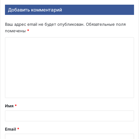
Добавить комментарий
Ваш адрес email не будет опубликован.
Обязательные поля
помечены
*
К
о
м
м
е
н
т
Имя
*
а
р
и
Email
*
й