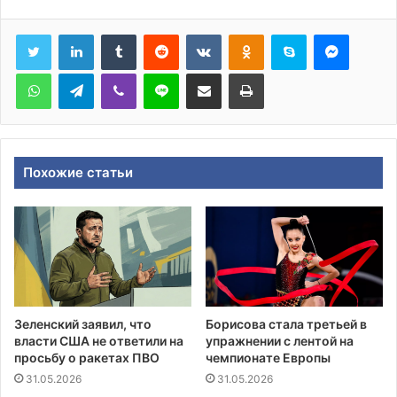
Tumblr
Reddit
Вконтакте
Одноклассники
Skype
Messen
WhatsApp
Telegram
Viber
Line
Поделиться через электронную почту
Печатать
Похожие статьи
Зеленский заявил, что
Борисова стала третьей в
власти США не ответили на
упражнении с лентой на
просьбу о ракетах ПВО
чемпионате Европы
31.05.2026
31.05.2026