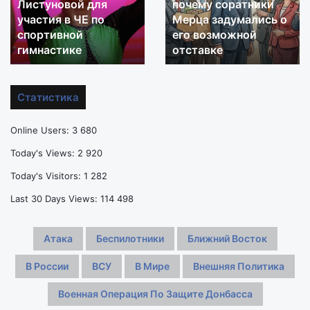
Листуновой для
почему соратники
в
соратники
участия в ЧЕ по
Мерца задумались о
выдаче
Мерца
виз
спортивной
задумались
его возможной
Мельниковой
о
гимнастике
отставке
и
его
Листуновой
возможной
для
отставке
Статистика
участия
в
Online Users:
3 680
ЧЕ
по
Today's Views:
2 920
спортивной
Today's Visitors:
1 282
гимнастике
Last 30 Days Views:
114 498
Атака
Беспилотники
Ближний Восток
В России
ВСУ
В Мире
Внешняя Политика
Военная Операция По Защите Донбасса