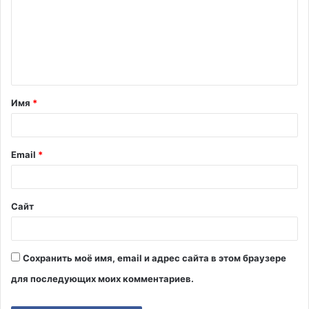
м
м
е
н
т
Имя
*
а
р
и
Email
*
й
*
Сайт
Сохранить моё имя, email и адрес сайта в этом браузере
для последующих моих комментариев.