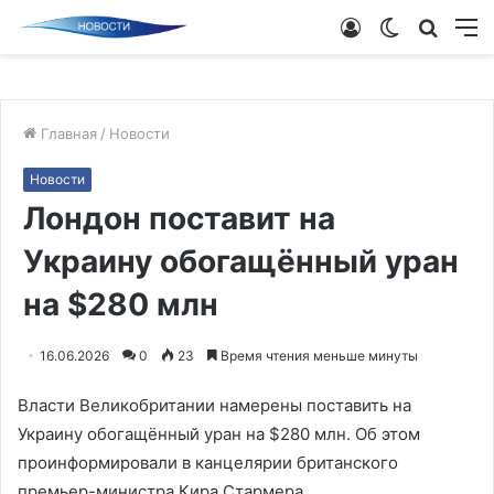
Войти
Switch
Поиск
М
skin
новос
Главная
/
Новости
Новости
Лондон поставит на
Украину обогащённый уран
на $280 млн
16.06.2026
0
23
Время чтения меньше минуты
Власти Великобритании намерены поставить на
Украину обогащённый уран на $280 млн. Об этом
проинформировали в канцелярии британского
премьер-министра Кира Стармера.