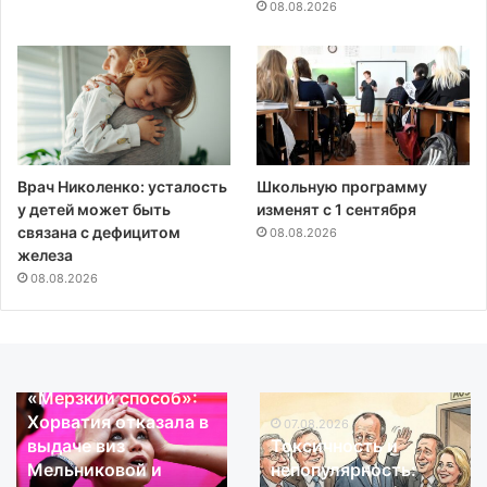
08.08.2026
Врач Николенко: усталость
Школьную программу
у детей может быть
изменят с 1 сентября
связана с дефицитом
08.08.2026
железа
08.08.2026
08.08.2026
«Мерзкий способ»:
«Мерзкий
Токсичность
Хорватия отказала в
способ»:
и
07.08.2026
выдаче виз
Токсичность и
Хорватия
непопулярность:
Мельниковой и
непопулярность:
отказала
почему