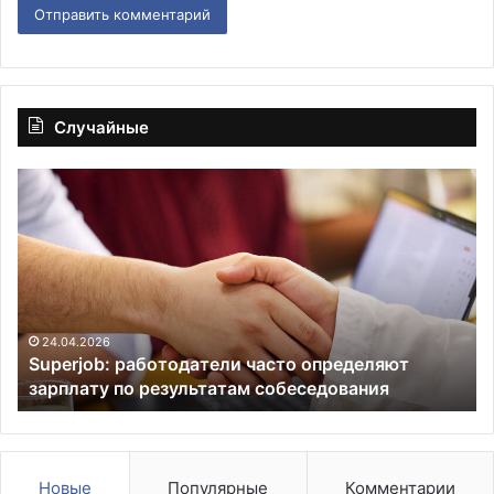
Случайные
Superjob:
От
работодатели
на
часто
те
определяют
ат
зарплату
ВС
по результатам
Р
собеседования
на
ма
24.04.2026
Superjob: работодатели часто определяют
уд
зарплату по результатам собеседования
«К
по
об
Ук
Новые
Популярные
Комментарии